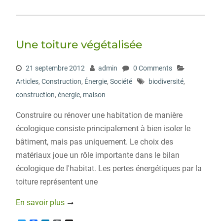
i
c
n
r
g
t
e
k
d
g
t
b
e
P
e
o
d
r
r
o
I
e
Une toiture végétalisée
k
n
s
s
21 septembre 2012
admin
0 Comments
Articles
,
Construction
,
Énergie
,
Société
biodiversité
,
construction
,
énergie
,
maison
Construire ou rénover une habitation de manière
écologique consiste principalement à bien isoler le
bâtiment, mais pas uniquement. Le choix des
matériaux joue un rôle importante dans le bilan
écologique de l'habitat. Les pertes énergétiques par la
toiture représentent une
En savoir plus