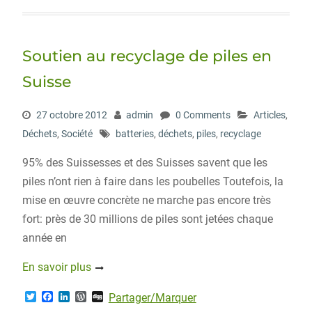
t
e
k
d
g
t
b
e
P
e
o
d
r
r
o
I
e
Soutien au recyclage de piles en
k
n
s
s
Suisse
27 octobre 2012
admin
0 Comments
Articles
,
Déchets
,
Société
batteries
,
déchets
,
piles
,
recyclage
95% des Suissesses et des Suisses savent que les
piles n’ont rien à faire dans les poubelles Toutefois, la
mise en œuvre concrète ne marche pas encore très
fort: près de 30 millions de piles sont jetées chaque
année en
En savoir plus
T
F
L
W
D
Partager/Marquer
w
a
i
o
i