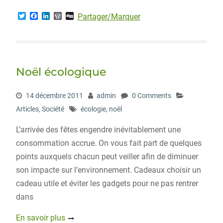
T
F
L
W
D
Partager/Marquer
w
a
i
o
i
i
c
n
r
g
t
e
k
d
g
t
b
e
P
e
o
d
r
r
o
I
e
Noël écologique
k
n
s
s
14 décembre 2011
admin
0 Comments
Articles
,
Société
écologie
,
noël
L’arrivée des fêtes engendre inévitablement une
consommation accrue. On vous fait part de quelques
points auxquels chacun peut veiller afin de diminuer
son impacte sur l’environnement. Cadeaux choisir un
cadeau utile et éviter les gadgets pour ne pas rentrer
dans
En savoir plus