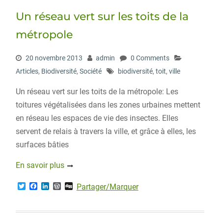
e
o
d
r
r
o
I
e
Un réseau vert sur les toits de la
k
n
s
s
métropole
20 novembre 2013
admin
0 Comments
Articles
,
Biodiversité
,
Société
biodiversité
,
toit
,
ville
Un réseau vert sur les toits de la métropole: Les
toitures végétalisées dans les zones urbaines mettent
en réseau les espaces de vie des insectes. Elles
servent de relais à travers la ville, et grâce à elles, les
surfaces bâties
En savoir plus
T
F
L
W
D
Partager/Marquer
w
a
i
o
i
i
c
n
r
g
t
e
k
d
g
t
b
e
P