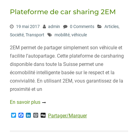
Plateforme de car sharing 2EM
19 mai 2017
admin
0 Comments
Articles
,
Société
,
Transport
mobilité
,
véhicule
2EM permet de partager simplement son véhicule et
facilite l’autopartage. Cette plateforme de carsharing
disponible dans toute la Suisse permet une
écomobilité intelligente basée sur le respect et la
convivialité. En utilisant 2EM, vous garantissez de la
proximité et un
En savoir plus
T
F
L
W
D
Partager/Marquer
w
a
i
o
i
i
c
n
r
g
t
e
k
d
g
t
b
e
P