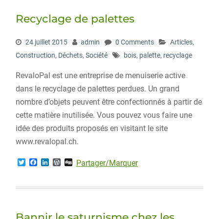
e
o
d
r
r
o
I
e
Recyclage de palettes
k
n
s
s
24 juillet 2015
admin
0 Comments
Articles
,
Construction
,
Déchets
,
Société
bois
,
palette
,
recyclage
RevaloPal est une entreprise de menuiserie active
dans le recyclage de palettes perdues. Un grand
nombre d’objets peuvent être confectionnés à partir de
cette matière inutilisée. Vous pouvez vous faire une
idée des produits proposés en visitant le site
www.revalopal.ch.
T
F
L
W
D
Partager/Marquer
w
a
i
o
i
i
c
n
r
g
t
e
k
d
g
t
b
e
P
e
o
d
r
r
o
I
e
Bannir le saturnisme chez les
k
n
s