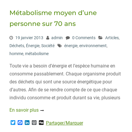
e
o
d
r
r
o
I
e
Métabolisme moyen d’une
k
n
s
s
personne sur 70 ans
19 janvier 2013
admin
0 Comments
Articles
,
Déchets
,
Énergie
,
Société
énergie
,
environnement
,
homme
,
métabolisme
Toute vie a besoin d’énergie et l’espèce humaine en
consomme passablement. Chaque organisme produit
des déchets qui sont une source énergétique pour
d’autres. Afin de se rendre compte de ce que chaque
individu consomme et produit durant sa vie, plusieurs
En savoir plus
T
F
L
W
D
Partager/Marquer
w
a
i
o
i
i
c
n
r
g