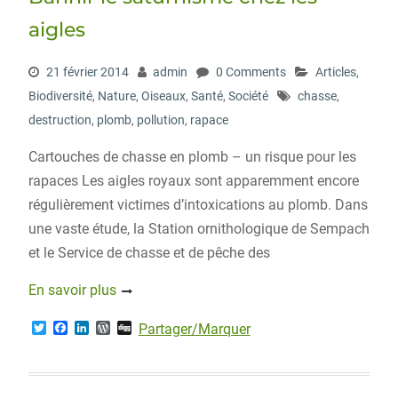
s
aigles
21 février 2014
admin
0 Comments
Articles
,
Biodiversité
,
Nature
,
Oiseaux
,
Santé
,
Société
chasse
,
destruction
,
plomb
,
pollution
,
rapace
Cartouches de chasse en plomb – un risque pour les
rapaces Les aigles royaux sont apparemment encore
régulièrement victimes d’intoxications au plomb. Dans
une vaste étude, la Station ornithologique de Sempach
et le Service de chasse et de pêche des
En savoir plus
T
F
L
W
D
Partager/Marquer
w
a
i
o
i
i
c
n
r
g
t
e
k
d
g
t
b
e
P