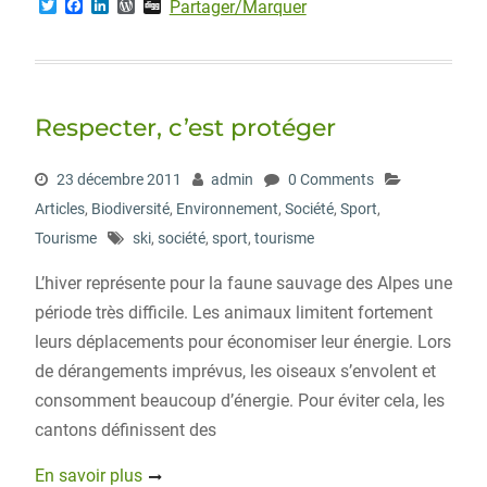
T
F
L
W
D
Partager/Marquer
w
a
i
o
i
i
c
n
r
g
t
e
k
d
g
t
b
e
P
e
o
d
r
r
o
I
e
Respecter, c’est protéger
k
n
s
s
23 décembre 2011
admin
0 Comments
Articles
,
Biodiversité
,
Environnement
,
Société
,
Sport
,
Tourisme
ski
,
société
,
sport
,
tourisme
L’hiver représente pour la faune sauvage des Alpes une
période très difficile. Les animaux limitent fortement
leurs déplacements pour économiser leur énergie. Lors
de dérangements imprévus, les oiseaux s’envolent et
consomment beaucoup d’énergie. Pour éviter cela, les
cantons définissent des
En savoir plus