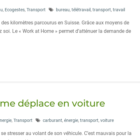
au
,
Ecogestes
,
Transport
bureau
,
télétravail
,
transport
,
travail
5% des kilomètres parcourus en Suisse. Grâce aux moyens de
hez soi. Le « Work at Home » permet d’atténuer la demande de
 me déplace en voiture
nergie
,
Transport
carburant
,
énergie
,
transport
,
voiture
de se stresser au volant de son véhicule. C’est mauvais pour la