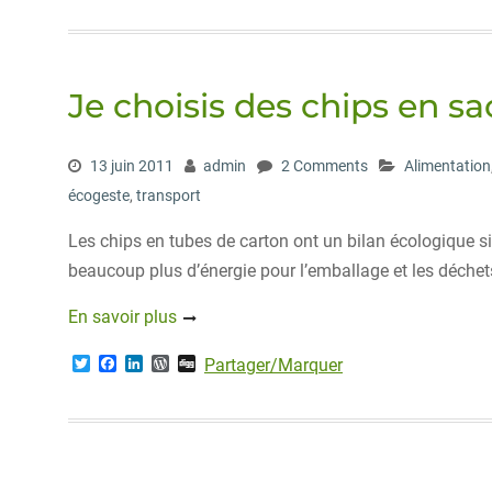
i
c
n
r
g
t
e
k
d
g
t
b
e
P
e
o
d
r
r
o
I
e
Je choisis des chips en s
k
n
s
s
13 juin 2011
admin
2 Comments
Alimentation
écogeste
,
transport
Les chips en tubes de carton ont un bilan écologique six
beaucoup plus d’énergie pour l’emballage et les déchet
En savoir plus
T
F
L
W
D
Partager/Marquer
w
a
i
o
i
i
c
n
r
g
t
e
k
d
g
t
b
e
P
e
o
d
r
r
o
I
e
k
n
s