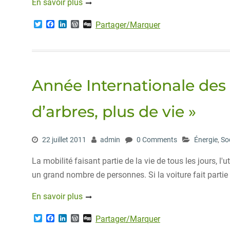
En savoir plus
T
F
L
W
D
Partager/Marquer
w
a
i
o
i
i
c
n
r
g
t
e
k
d
g
t
b
e
P
e
o
d
r
r
o
I
e
Année Internationale des 
k
n
s
s
d’arbres, plus de vie »
22 juillet 2011
admin
0 Comments
Énergie
,
So
La mobilité faisant partie de la vie de tous les jours, 
un grand nombre de personnes. Si la voiture fait parti
En savoir plus
T
F
L
W
D
Partager/Marquer
w
a
i
o
i