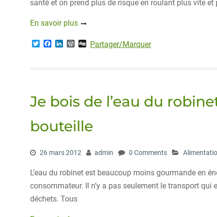
santé et on prend plus de risque en roulant plus vite e
En savoir plus
T
F
L
W
D
Partager/Marquer
w
a
i
o
i
i
c
n
r
g
t
e
k
d
g
t
b
e
P
e
o
d
r
r
o
I
e
Je bois de l’eau du robine
k
n
s
s
bouteille
26 mars 2012
admin
0 Comments
Alimentati
L’eau du robinet est beaucoup moins gourmande en énergi
consommateur. Il n’y a pas seulement le transport qui
déchets. Tous