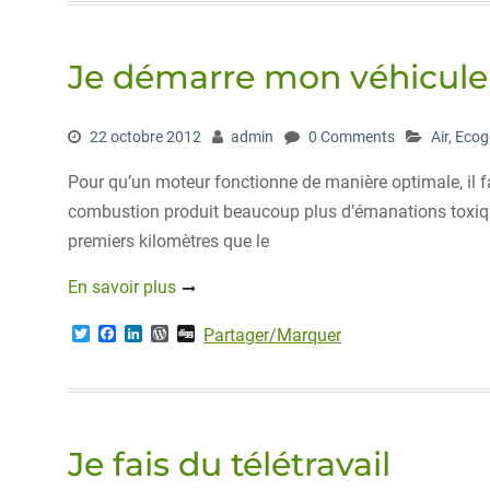
t
b
e
P
e
o
d
r
r
o
I
e
Je démarre mon véhicule 
k
n
s
s
22 octobre 2012
admin
0 Comments
Air
,
Ecog
Pour qu’un moteur fonctionne de manière optimale, il f
combustion produit beaucoup plus d’émanations toxique
premiers kilomètres que le
En savoir plus
T
F
L
W
D
Partager/Marquer
w
a
i
o
i
i
c
n
r
g
t
e
k
d
g
t
b
e
P
e
o
d
r
r
o
I
e
Je fais du télétravail
k
n
s
s