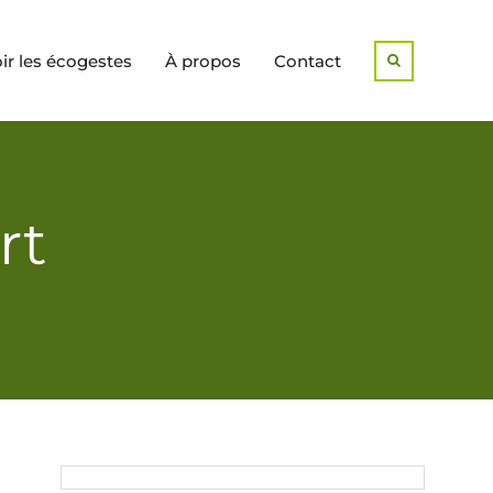
r les écogestes
À propos
Contact
Search
rt