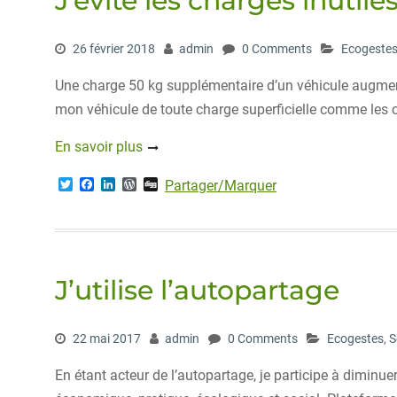
J’évite les charges inutil
26 février 2018
admin
0 Comments
Ecogeste
Une charge 50 kg supplémentaire d’un véhicule augmen
mon véhicule de toute charge superficielle comme les ch
En savoir plus
T
F
L
W
D
Partager/Marquer
w
a
i
o
i
i
c
n
r
g
t
e
k
d
g
t
b
e
P
e
o
d
r
r
o
I
e
J’utilise l’autopartage
k
n
s
s
22 mai 2017
admin
0 Comments
Ecogestes
,
S
En étant acteur de l’autopartage, je participe à diminue