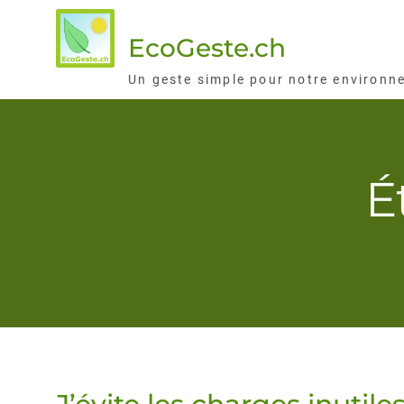
Skip
to
EcoGeste.ch
content
Un geste simple pour notre environn
É