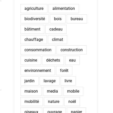
agriculture
alimentation
biodiversité
bois
bureau
bâtiment
cadeau
chauffage
climat
consommation
construction
cuisine
déchets
eau
environnement
forêt
jardin
lavage
livre
maison
media
mobile
mobilité
nature
noël
oiseaux
ouvrage
papier