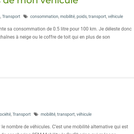
es de mon véhicule
s
,
Transport
consommation
,
mobilité
,
poids
,
transport
,
véhicule
te sa consommation de 0.5 litre pour 100 km. Je déleste donc
aînes à neige ou le coffre de toit qui en plus de son
ociété
,
Transport
mobilité
,
transport
,
véhicule
r le nombre de véhicules. C’est une mobilité alternative qui est