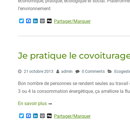
économique, pratique, écologique et social. Plateform
l’environnement
T
F
L
W
D
Partager/Marquer
w
a
i
o
i
i
c
n
r
g
t
e
k
d
g
t
b
e
P
e
o
d
r
r
o
I
e
Je pratique le covoiturag
k
n
s
s
21 octobre 2013
admin
0 Comments
Ecogest
Bon nombre de personnes se rendent seules au travail da
3 ou 4 la consommation énergétique, ça améliore la flui
En savoir plus
T
F
L
W
D
Partager/Marquer
w
a
i
o
i
i
c
n
r
g
t
e
k
d
g