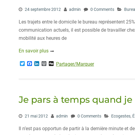
24 septembre 2012
admin
0 Comments
Bure
Les trajets entre le domicile le bureau représentent 2
communication actuels, il est possible de travailler c
mobilité aux heures de
En savoir plus
T
F
L
W
D
Partager/Marquer
w
a
i
o
i
i
c
n
r
g
t
e
k
d
g
t
b
e
P
e
o
d
r
r
o
I
e
Je pars à temps quand je
k
n
s
s
21 mai 2012
admin
0 Comments
Ecogestes
,
É
Il n’est pas opportun de partir à la dernière minute et 