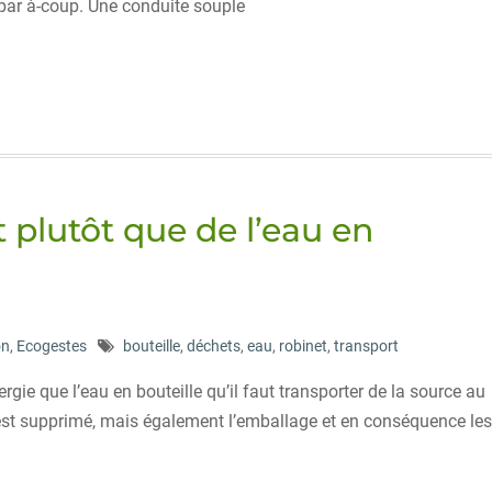
t par à-coup. Une conduite souple
t plutôt que de l’eau en
on
,
Ecogestes
bouteille
,
déchets
,
eau
,
robinet
,
transport
e que l’eau en bouteille qu’il faut transporter de la source au
 est supprimé, mais également l’emballage et en conséquence les