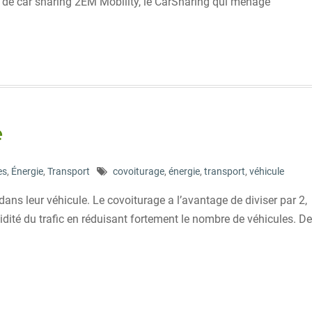
e de car sharing 2EM Mobility, le CarSharing qui ménage
e
es
,
Énergie
,
Transport
covoiturage
,
énergie
,
transport
,
véhicule
ns leur véhicule. Le covoiturage a l’avantage de diviser par 2,
dité du trafic en réduisant fortement le nombre de véhicules. De