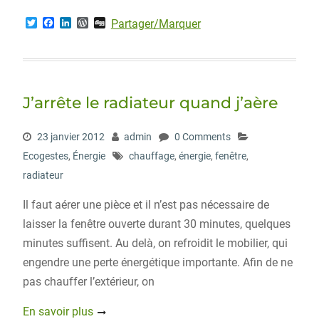
T
F
L
W
D
Partager/Marquer
w
a
i
o
i
i
c
n
r
g
t
e
k
d
g
t
b
e
P
e
o
d
r
r
o
I
e
J’arrête le radiateur quand j’aère
k
n
s
s
23 janvier 2012
admin
0 Comments
Ecogestes
,
Énergie
chauffage
,
énergie
,
fenêtre
,
radiateur
Il faut aérer une pièce et il n’est pas nécessaire de
laisser la fenêtre ouverte durant 30 minutes, quelques
minutes suffisent. Au delà, on refroidit le mobilier, qui
engendre une perte énergétique importante. Afin de ne
pas chauffer l’extérieur, on
En savoir plus