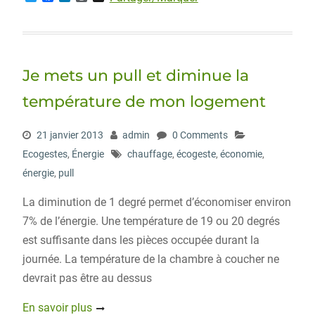
w
a
i
o
i
i
c
n
r
g
t
e
k
d
g
t
b
e
P
e
o
d
r
r
o
I
e
Je mets un pull et diminue la
k
n
s
s
température de mon logement
21 janvier 2013
admin
0 Comments
Ecogestes
,
Énergie
chauffage
,
écogeste
,
économie
,
énergie
,
pull
La diminution de 1 degré permet d’économiser environ
7% de l’énergie. Une température de 19 ou 20 degrés
est suffisante dans les pièces occupée durant la
journée. La température de la chambre à coucher ne
devrait pas être au dessus
En savoir plus