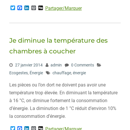
T
F
L
W
D
Partager/Marquer
w
a
i
o
i
i
c
n
r
g
t
e
k
d
g
t
b
e
P
e
o
d
r
r
o
I
e
Je diminue la température des
k
n
s
s
chambres à coucher
27 janvier 2014
admin
0 Comments
Ecogestes
,
Énergie
chauffage
,
énergie
Les pièces ou l’on dort ne doivent pas avoir une
température trop élevée. En diminuant la température
à 16 °C, on diminue fortement la consommation
d’énergie. La diminution de 1 °C réduit d’environ 10%
la consommation d’énergie.
T
F
L
W
D
Partager/Marquer