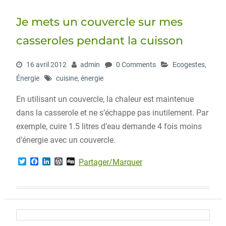
e
o
d
r
r
o
I
e
Je mets un couvercle sur mes
k
n
s
s
casseroles pendant la cuisson
16 avril 2012
admin
0 Comments
Ecogestes
,
Énergie
cuisine
,
énergie
En utilisant un couvercle, la chaleur est maintenue
dans la casserole et ne s’échappe pas inutilement. Par
exemple, cuire 1.5 litres d’eau demande 4 fois moins
d’énergie avec un couvercle.
T
F
L
W
D
Partager/Marquer
w
a
i
o
i
i
c
n
r
g
t
e
k
d
g
t
b
e
P
e
o
d
r
r
o
I
e
k
n
s
s