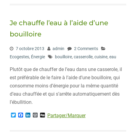
t
e
k
d
g
t
b
e
P
e
o
d
r
r
o
I
e
Je chauffe l’eau à l’aide d’une
k
n
s
s
bouilloire
7 octobre 2013
admin
2 Comments
Ecogestes
,
Énergie
bouilloire
,
casserolle
,
cuisine
,
eau
Plutôt que de chauffer de l’eau dans une casserole, il
est préférable de le faire à l’aide d’une bouilloire, qui
consomme moins d’énergie pour la même quantité
d’eau chauffée et qui s’arrête automatiquement dès
l’ébullition.
T
F
L
W
D
Partager/Marquer
w
a
i
o
i
i
c
n
r
g
t
e
k
d
g
t
b
e
P