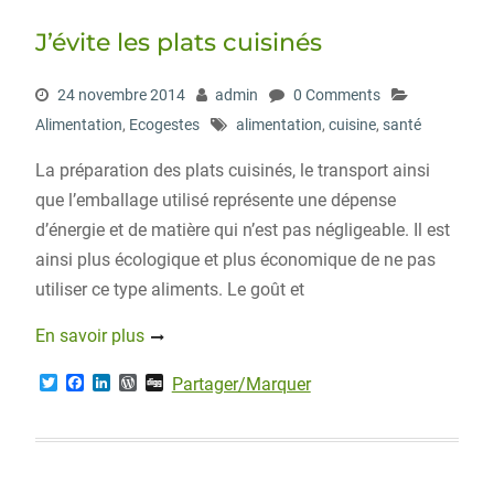
J’évite les plats cuisinés
24 novembre 2014
admin
0 Comments
Alimentation
,
Ecogestes
alimentation
,
cuisine
,
santé
La préparation des plats cuisinés, le transport ainsi
que l’emballage utilisé représente une dépense
d’énergie et de matière qui n’est pas négligeable. Il est
ainsi plus écologique et plus économique de ne pas
utiliser ce type aliments. Le goût et
En savoir plus
T
F
L
W
D
Partager/Marquer
w
a
i
o
i
i
c
n
r
g
t
e
k
d
g
t
b
e
P
e
o
d
r
r
o
I
e