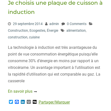
Je choisis une plaque de cuisson à
k
n
s
s
induction
29 septembre 2014
admin
0 Comments
Construction
,
Ecogestes
,
Énergie
alimentation
,
construction
,
cuisine
La technologie à induction est très avantageuse du
point de vue consommation énergétique puisqu’elle
consomme 30% d’énergie en moins par rapport à un
vitrocérame. Un avantage important à l’utilisation est
la rapidité d’utilisation qui est comparable au gaz. La
casserole
En savoir plus
T
F
L
W
D
Partager/Marquer
w
a
i
o
i
i
c
n
r
g