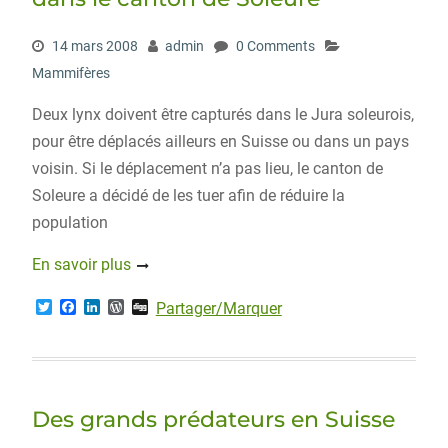
14 mars 2008
admin
0 Comments
Mammifères
Deux lynx doivent être capturés dans le Jura soleurois,
pour être déplacés ailleurs en Suisse ou dans un pays
voisin. Si le déplacement n’a pas lieu, le canton de
Soleure a décidé de les tuer afin de réduire la
population
En savoir plus
T
F
L
W
D
Partager/Marquer
w
a
i
o
i
i
c
n
r
g
t
e
k
d
g
t
b
e
P
e
o
d
r
r
o
I
e
Des grands prédateurs en Suisse
k
n
s
s