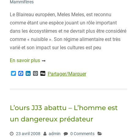
Mammifères
Le Blaireau européen, Meles Meles, est reconnu
comme étant une espèce jouant un rôle important
dans les écosystèmes et ne devrait plus être considéré
comme « nuisible ». Son régime alimentaire est très
varié et son impact sur les cultures est peu
En savoir plus
T
F
L
W
D
Partager/Marquer
w
a
i
o
i
i
c
n
r
g
t
e
k
d
g
t
b
e
P
e
o
d
r
r
o
I
e
L’ours JJ3 abattu – L’homme est
k
n
s
s
un dangereux prédateur
23 avril 2008
admin
0 Comments