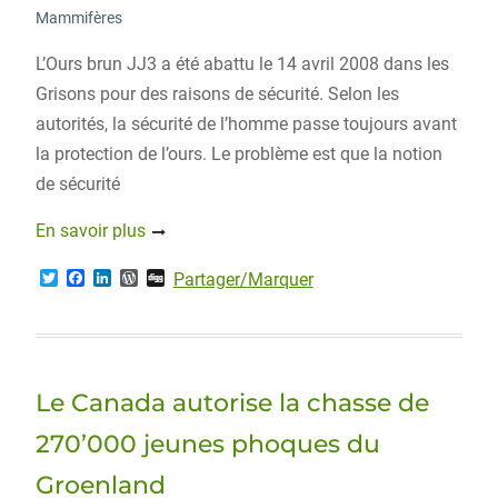
Mammifères
L’Ours brun JJ3 a été abattu le 14 avril 2008 dans les
Grisons pour des raisons de sécurité. Selon les
autorités, la sécurité de l’homme passe toujours avant
la protection de l’ours. Le problème est que la notion
de sécurité
En savoir plus
T
F
L
W
D
Partager/Marquer
w
a
i
o
i
i
c
n
r
g
t
e
k
d
g
t
b
e
P
e
o
d
r
r
o
I
e
Le Canada autorise la chasse de
k
n
s
s
270’000 jeunes phoques du
Groenland