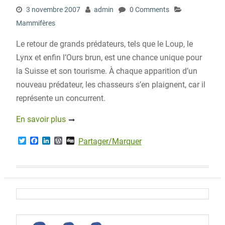
3 novembre 2007
admin
0 Comments
Mammifères
Le retour de grands prédateurs, tels que le Loup, le
Lynx et enfin l’Ours brun, est une chance unique pour
la Suisse et son tourisme. À chaque apparition d’un
nouveau prédateur, les chasseurs s’en plaignent, car il
représente un concurrent.
En savoir plus
T
F
L
W
D
Partager/Marquer
w
a
i
o
i
i
c
n
r
g
t
e
k
d
g
t
b
e
P
e
o
d
r
r
o
I
e
k
n
s
s