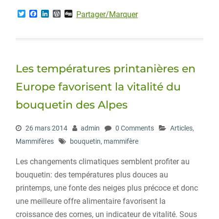
T
F
L
W
D
Partager/Marquer
w
a
i
o
i
i
c
n
r
g
t
e
k
d
g
t
b
e
P
e
o
d
r
r
o
I
e
Les températures printanières en
k
n
s
s
Europe favorisent la vitalité du
bouquetin des Alpes
26 mars 2014
admin
0 Comments
Articles
,
Mammifères
bouquetin
,
mammifère
Les changements climatiques semblent profiter au
bouquetin: des températures plus douces au
printemps, une fonte des neiges plus précoce et donc
une meilleure offre alimentaire favorisent la
croissance des cornes, un indicateur de vitalité. Sous