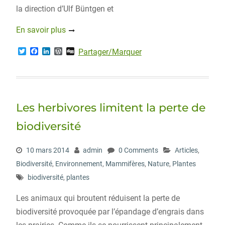
la direction d’Ulf Büntgen et
En savoir plus
T
F
L
W
D
Partager/Marquer
w
a
i
o
i
i
c
n
r
g
t
e
k
d
g
t
b
e
P
e
o
d
r
r
o
I
e
Les herbivores limitent la perte de
k
n
s
s
biodiversité
10 mars 2014
admin
0 Comments
Articles
,
Biodiversité
,
Environnement
,
Mammifères
,
Nature
,
Plantes
biodiversité
,
plantes
Les animaux qui broutent réduisent la perte de
biodiversité provoquée par l’épandage d’engrais dans