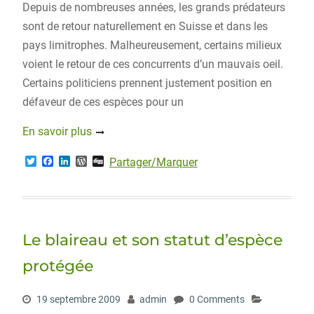
Depuis de nombreuses années, les grands prédateurs
sont de retour naturellement en Suisse et dans les
pays limitrophes. Malheureusement, certains milieux
voient le retour de ces concurrents d’un mauvais oeil.
Certains politiciens prennent justement position en
défaveur de ces espèces pour un
En savoir plus
T
F
L
W
D
Partager/Marquer
w
a
i
o
i
i
c
n
r
g
t
e
k
d
g
t
b
e
P
e
o
d
r
r
o
I
e
Le blaireau et son statut d’espèce
k
n
s
s
protégée
19 septembre 2009
admin
0 Comments