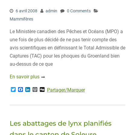
6 avril 2008
admin
0 Comments
Mammifères
Le Ministère canadien des Pêches et Océans (MPO) a
une fois de plus décidé de ne pas tenir compte des
avis scientifiques en définissant le Total Admissible de
Captures (TAC) pour les phoques du Groenland bien
au-dessus de ce que
En savoir plus
T
F
L
W
D
Partager/Marquer
w
a
i
o
i
i
c
n
r
g
t
e
k
d
g
t
b
e
P
e
o
d
r
r
o
I
e
Les abattages de lynx planifiés
k
n
s
s
dans le canton de Soleure