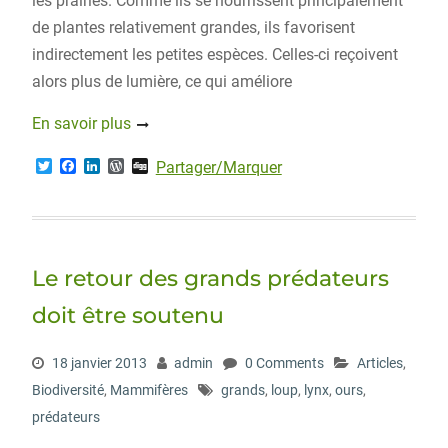
les prairies. Comme ils se nourrissent principalement
de plantes relativement grandes, ils favorisent
indirectement les petites espèces. Celles-ci reçoivent
alors plus de lumière, ce qui améliore
En savoir plus
T
F
L
W
D
Partager/Marquer
w
a
i
o
i
i
c
n
r
g
t
e
k
d
g
t
b
e
P
e
o
d
r
r
o
I
e
Le retour des grands prédateurs
k
n
s
s
doit être soutenu
18 janvier 2013
admin
0 Comments
Articles
,
Biodiversité
,
Mammifères
grands
,
loup
,
lynx
,
ours
,
prédateurs