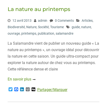
La nature au printemps
12 avril 2013
admin
0 Comments
Articles
,
Biodiversité
,
Nature
,
Société
,
Tourisme
guide
,
nature
,
ouvrage
,
printemps
,
publication
,
salamandre
La Salamandre vient de publier un nouveau guide « La
nature au printemps », un ouvrage idéal pour découvrir
la nature en cette saison. Un guide ultra-compact pour
explorer la nature autour de chez vous au printemps.
Cette référence dense et claire
En savoir plus
T
F
L
W
D
Partager/Marquer
w
a
i
o
i
i
c
n
r
g
t
e
k
d
g
t
b
e
P