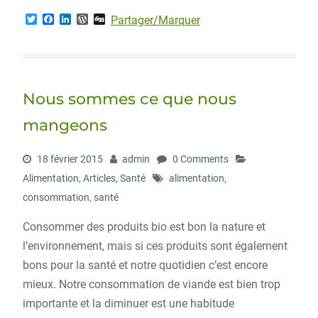
T
F
L
W
D
Partager/Marquer
w
a
i
o
i
i
c
n
r
g
t
e
k
d
g
t
b
e
P
e
o
d
r
r
o
I
e
Nous sommes ce que nous
k
n
s
s
mangeons
18 février 2015
admin
0 Comments
Alimentation
,
Articles
,
Santé
alimentation
,
consommation
,
santé
Consommer des produits bio est bon la nature et
l’environnement, mais si ces produits sont également
bons pour la santé et notre quotidien c’est encore
mieux. Notre consommation de viande est bien trop
importante et la diminuer est une habitude