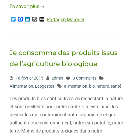
En savoir plus
T
F
L
W
D
Partager/Marquer
w
a
i
o
i
i
c
n
r
g
t
e
k
d
g
t
b
e
P
e
o
d
r
r
o
I
e
Je consomme des produits issus
k
n
s
s
de l’agriculture biologique
16 février 2015
admin
0 Comments
Alimentation
,
Ecogestes
alimentation
,
bio
,
nature
,
santé
Les produits bios sont cultivés en respectant la nature
et sont meilleurs pour notre santé. On évite ainsi les
pesticides qui contaminent notre organisme et qui
polluent notre environnement, notre eau potable, notre
terre. Moins de produits toxiques dans notre