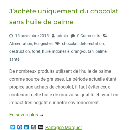
J’achète uniquement du chocolat
sans huile de palme
16 novembre 2015
admin
0 Comments
Alimentation
,
Ecogestes
chocolat
,
déforestation
,
destruction
,
forêt
,
huile
,
indonésie
,
orang-outan
,
palme
,
santé
De nombreux produits utilisent de l’huile de palme
comme source de graisses. La période actuelle étant
propice aux achats de chocolat, il faut éviter ceux
contenant cette huile de mauvaise qualité et ayant un
impact très négatif sur notre environnement.
En savoir plus
T
F
L
W
D
Partager/Marquer