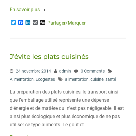
En savoir plus
T
F
L
W
D
Partager/Marquer
w
a
i
o
i
i
c
n
r
g
t
e
k
d
g
t
b
e
P
e
o
d
r
r
o
I
e
J’évite les plats cuisinés
k
n
s
s
24 novembre 2014
admin
0 Comments
Alimentation
,
Ecogestes
alimentation
,
cuisine
,
santé
La préparation des plats cuisinés, le transport ainsi
que l’emballage utilisé représente une dépense
d’énergie et de matière qui n’est pas négligeable. Il est
ainsi plus écologique et plus économique de ne pas
utiliser ce type aliments. Le goût et