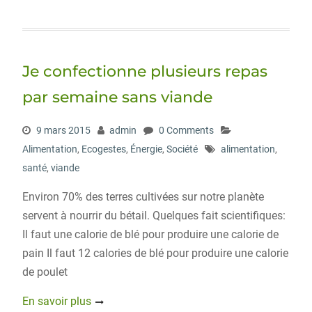
w
a
i
o
i
i
c
n
r
g
t
e
k
d
g
t
b
e
P
e
o
d
r
r
o
I
e
Je confectionne plusieurs repas
k
n
s
s
par semaine sans viande
9 mars 2015
admin
0 Comments
Alimentation
,
Ecogestes
,
Énergie
,
Société
alimentation
,
santé
,
viande
Environ 70% des terres cultivées sur notre planète
servent à nourrir du bétail. Quelques fait scientifiques:
Il faut une calorie de blé pour produire une calorie de
pain Il faut 12 calories de blé pour produire une calorie
de poulet
En savoir plus