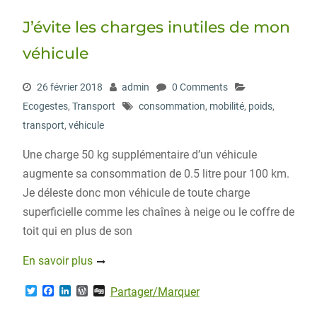
J’évite les charges inutiles de mon
véhicule
26 février 2018
admin
0 Comments
Ecogestes
,
Transport
consommation
,
mobilité
,
poids
,
transport
,
véhicule
Une charge 50 kg supplémentaire d’un véhicule
augmente sa consommation de 0.5 litre pour 100 km.
Je déleste donc mon véhicule de toute charge
superficielle comme les chaînes à neige ou le coffre de
toit qui en plus de son
En savoir plus
T
F
L
W
D
Partager/Marquer
w
a
i
o
i
i
c
n
r
g