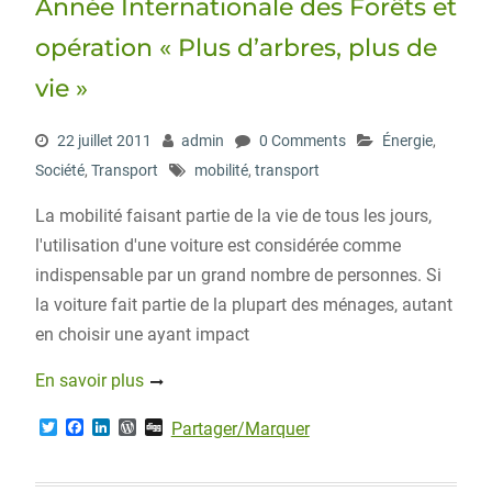
Année Internationale des Forêts et
k
n
s
s
opération « Plus d’arbres, plus de
vie »
22 juillet 2011
admin
0 Comments
Énergie
,
Société
,
Transport
mobilité
,
transport
La mobilité faisant partie de la vie de tous les jours,
l'utilisation d'une voiture est considérée comme
indispensable par un grand nombre de personnes. Si
la voiture fait partie de la plupart des ménages, autant
en choisir une ayant impact
En savoir plus
T
F
L
W
D
Partager/Marquer
w
a
i
o
i
i
c
n
r
g
t
e
k
d
g