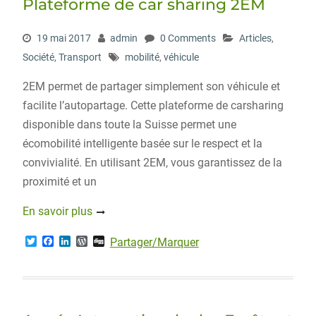
Plateforme de car sharing 2EM
k
n
s
s
19 mai 2017
admin
0 Comments
Articles
,
Société
,
Transport
mobilité
,
véhicule
2EM permet de partager simplement son véhicule et
facilite l’autopartage. Cette plateforme de carsharing
disponible dans toute la Suisse permet une
écomobilité intelligente basée sur le respect et la
convivialité. En utilisant 2EM, vous garantissez de la
proximité et un
En savoir plus
T
F
L
W
D
Partager/Marquer
w
a
i
o
i
i
c
n
r
g
t
e
k
d
g
t
b
e
P
e
o
d
r
r
o
I
e