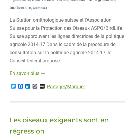
biodiversité
,
oiseaux
La Station ornithologique suisse et l’Association
Suisse pour la Protection des Oiseaux ASPO/BirdLife
Suisse approuvent les lignes directrices de la politique
agricole 2014-17 Dans le cadre de la procédure de
consultation sur la politique agricole 2014-17, le
Conseil fédéral propose
En savoir plus
T
F
L
W
D
Partager/Marquer
w
a
i
o
i
i
c
n
r
g
t
e
k
d
g
t
b
e
P
e
o
d
r
r
o
I
e
Les oiseaux exigeants sont en
k
n
s
s
régression