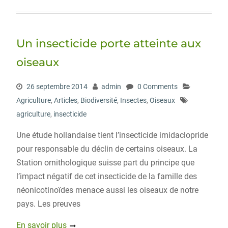
i
c
n
r
g
t
e
k
d
g
t
b
e
P
e
o
d
r
r
o
I
e
Un insecticide porte atteinte aux
k
n
s
s
oiseaux
26 septembre 2014
admin
0 Comments
Agriculture
,
Articles
,
Biodiversité
,
Insectes
,
Oiseaux
agriculture
,
insecticide
Une étude hollandaise tient l’insecticide imidaclopride
pour responsable du déclin de certains oiseaux. La
Station ornithologique suisse part du principe que
l’impact négatif de cet insecticide de la famille des
néonicotinoïdes menace aussi les oiseaux de notre
pays. Les preuves
En savoir plus