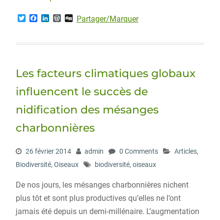
T
F
L
W
D
Partager/Marquer
w
a
i
o
i
i
c
n
r
g
t
e
k
d
g
t
b
e
P
e
o
d
r
r
o
I
e
Les facteurs climatiques globaux
k
n
s
s
influencent le succès de
nidification des mésanges
charbonnières
26 février 2014
admin
0 Comments
Articles
,
Biodiversité
,
Oiseaux
biodiversité
,
oiseaux
De nos jours, les mésanges charbonnières nichent
plus tôt et sont plus productives qu’elles ne l’ont
jamais été depuis un demi-millénaire. L’augmentation