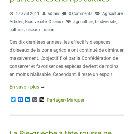
17 avril 2011
admin
0 Comments
Agriculture
,
Articles
,
Biodiversité
,
Oiseaux
agriculture
,
biodiversité
,
cultures
,
oiseaux
,
prairie
Ces dix dernières années, les effectifs d’espèces
d’oiseaux de la zone agricole ont continué de diminuer
massivement. L’objectif fixé par la Confédération de
conserver et favoriser ces espèces devient de moins
en moins réalisable. Cependant, il reste un espoir :
En savoir plus
T
F
L
W
D
Partager/Marquer
w
a
i
o
i
i
c
n
r
g
t
e
k
d
g
t
b
e
P
e
o
d
r
r
o
I
e
La Pie-grièche à tête rousse ne
k
n
s