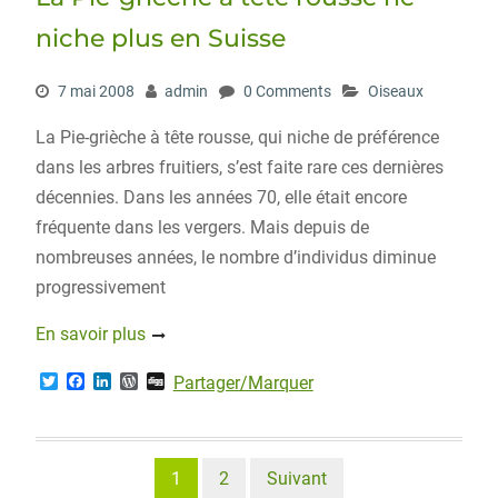
s
niche plus en Suisse
7 mai 2008
admin
0 Comments
Oiseaux
La Pie-grièche à tête rousse, qui niche de préférence
dans les arbres fruitiers, s’est faite rare ces dernières
décennies. Dans les années 70, elle était encore
fréquente dans les vergers. Mais depuis de
nombreuses années, le nombre d’individus diminue
progressivement
En savoir plus
T
F
L
W
D
Partager/Marquer
w
a
i
o
i
i
c
n
r
g
t
e
k
d
g
t
b
e
P
e
o
d
r
Pagination
1
2
Suivant
r
o
I
e