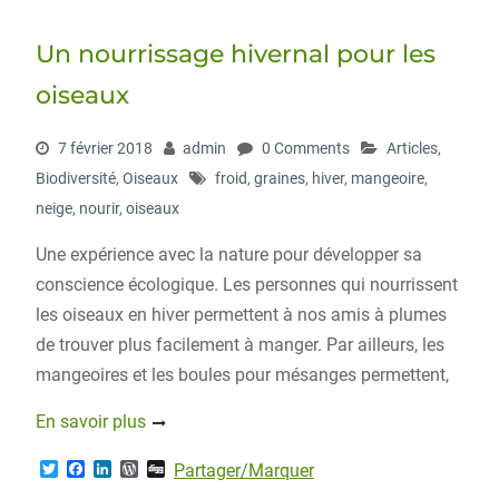
e
o
d
r
r
o
I
e
Un nourrissage hivernal pour les
k
n
s
s
oiseaux
7 février 2018
admin
0 Comments
Articles
,
Biodiversité
,
Oiseaux
froid
,
graines
,
hiver
,
mangeoire
,
neige
,
nourir
,
oiseaux
Une expérience avec la nature pour développer sa
conscience écologique. Les personnes qui nourrissent
les oiseaux en hiver permettent à nos amis à plumes
de trouver plus facilement à manger. Par ailleurs, les
mangeoires et les boules pour mésanges permettent,
En savoir plus
T
F
L
W
D
Partager/Marquer
w
a
i
o
i