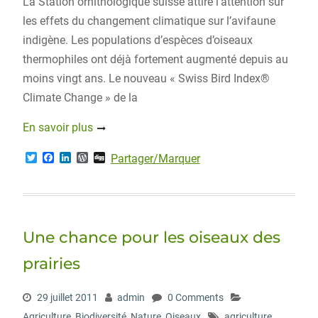
La Station ornithologique suisse attire l’attention sur
les effets du changement climatique sur l’avifaune
indigène. Les populations d’espèces d’oiseaux
thermophiles ont déjà fortement augmenté depuis au
moins vingt ans. Le nouveau « Swiss Bird Index®
Climate Change » de la
En savoir plus
T
F
L
W
D
Partager/Marquer
w
a
i
o
i
i
c
n
r
g
t
e
k
d
g
t
b
e
P
e
o
d
r
r
o
I
e
Une chance pour les oiseaux des
k
n
s
s
prairies
29 juillet 2011
admin
0 Comments
Agriculture
,
Biodiversité
,
Nature
,
Oiseaux
agriculture
,