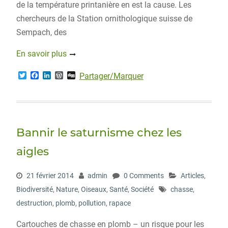
de la température printanière en est la cause. Les
chercheurs de la Station ornithologique suisse de
Sempach, des
En savoir plus
T
F
L
W
D
Partager/Marquer
w
a
i
o
i
i
c
n
r
g
t
e
k
d
g
t
b
e
P
e
o
d
r
r
o
I
e
Bannir le saturnisme chez les
k
n
s
s
aigles
21 février 2014
admin
0 Comments
Articles
,
Biodiversité
,
Nature
,
Oiseaux
,
Santé
,
Société
chasse
,
destruction
,
plomb
,
pollution
,
rapace
Cartouches de chasse en plomb – un risque pour les