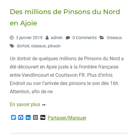
Des millions de Pinsons du Nord
en Ajoie
3 janvier 2019
admin
0 Comments
Oiseaux
dortoir
,
oiseaux
,
pinson
Un dortoir de quelques millions de Pinsons du Nord a
été découvert en Ajoie juste à la frontière française
entre Vendlincourt et Courtavon FR. Plus d’infos
Endroit ou voir l’arrivée des pinsons le soir dès 16h
Attention, afin de ne
En savoir plus
T
F
L
W
D
Partager/Marquer
w
a
i
o
i
i
c
n
r
g
t
e
k
d
g
t
b
e
P