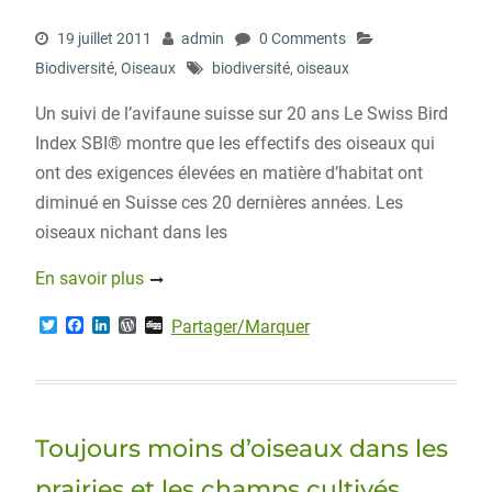
19 juillet 2011
admin
0 Comments
Biodiversité
,
Oiseaux
biodiversité
,
oiseaux
Un suivi de l’avifaune suisse sur 20 ans Le Swiss Bird
Index SBI® montre que les effectifs des oiseaux qui
ont des exigences élevées en matière d’habitat ont
diminué en Suisse ces 20 dernières années. Les
oiseaux nichant dans les
En savoir plus
T
F
L
W
D
Partager/Marquer
w
a
i
o
i
i
c
n
r
g
t
e
k
d
g
t
b
e
P
e
o
d
r
r
o
I
e
Toujours moins d’oiseaux dans les
k
n
s
s
prairies et les champs cultivés