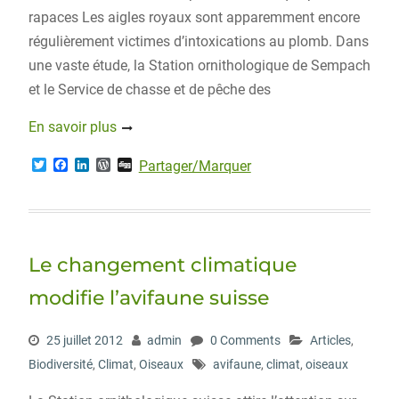
rapaces Les aigles royaux sont apparemment encore
régulièrement victimes d’intoxications au plomb. Dans
une vaste étude, la Station ornithologique de Sempach
et le Service de chasse et de pêche des
En savoir plus
T
F
L
W
D
Partager/Marquer
w
a
i
o
i
i
c
n
r
g
t
e
k
d
g
t
b
e
P
e
o
d
r
r
o
I
e
Le changement climatique
k
n
s
s
modifie l’avifaune suisse
25 juillet 2012
admin
0 Comments
Articles
,
Biodiversité
,
Climat
,
Oiseaux
avifaune
,
climat
,
oiseaux