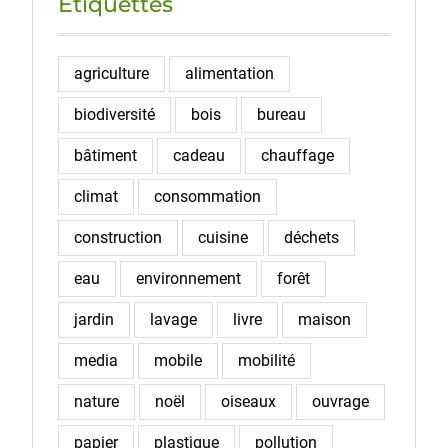
Étiquettes
agriculture
alimentation
biodiversité
bois
bureau
bâtiment
cadeau
chauffage
climat
consommation
construction
cuisine
déchets
eau
environnement
forêt
jardin
lavage
livre
maison
media
mobile
mobilité
nature
noël
oiseaux
ouvrage
papier
plastique
pollution