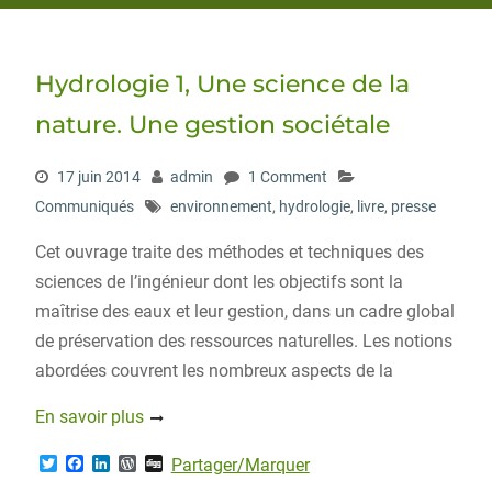
Hydrologie 1, Une science de la
nature. Une gestion sociétale
17 juin 2014
admin
1 Comment
Communiqués
environnement
,
hydrologie
,
livre
,
presse
Cet ouvrage traite des méthodes et techniques des
sciences de l’ingénieur dont les objectifs sont la
maîtrise des eaux et leur gestion, dans un cadre global
de préservation des ressources naturelles. Les notions
abordées couvrent les nombreux aspects de la
En savoir plus
T
F
L
W
D
Partager/Marquer
w
a
i
o
i