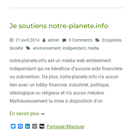
i
c
n
r
g
t
e
k
d
g
t
b
e
P
e
o
d
r
r
o
I
e
Je soutiens notre-planete.info
k
n
s
s
21 avril 2014
admin
0 Comments
Ecogestes
,
Société
environnement
,
indépendant
,
media
notre-planete.info est un média web entièrement
indépendant qui ne bénéficie d’aucune aide financière
ou subvention. De plus, notre-planete.info n’a aucun
lien avec un lobby financier, industriel, politique,
idéologique ou religieux et n’a aucun mécène.
Malheureusement la mise à disposition d’un
En savoir plus
T
F
L
W
D
Partager/Marquer
w
a
i
o
i