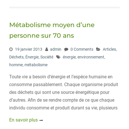
i
c
n
r
g
t
e
k
d
g
t
b
e
P
e
o
d
r
r
o
I
e
Métabolisme moyen d’une
k
n
s
s
personne sur 70 ans
19 janvier 2013
admin
0 Comments
Articles
,
Déchets
,
Énergie
,
Société
énergie
,
environnement
,
homme
,
métabolisme
Toute vie a besoin d’énergie et l’espèce humaine en
consomme passablement. Chaque organisme produit
des déchets qui sont une source énergétique pour
d’autres. Afin de se rendre compte de ce que chaque
individu consomme et produit durant sa vie, plusieurs
En savoir plus