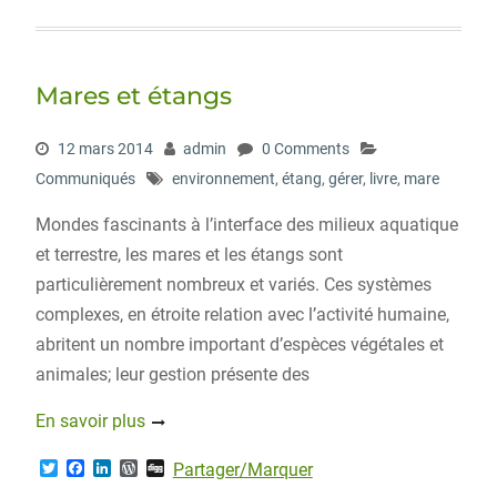
i
c
n
r
g
t
e
k
d
g
t
b
e
P
e
o
d
r
r
o
I
e
Mares et étangs
k
n
s
s
12 mars 2014
admin
0 Comments
Communiqués
environnement
,
étang
,
gérer
,
livre
,
mare
Mondes fascinants à l’interface des milieux aquatique
et terrestre, les mares et les étangs sont
particulièrement nombreux et variés. Ces systèmes
complexes, en étroite relation avec l’activité humaine,
abritent un nombre important d’espèces végétales et
animales; leur gestion présente des
En savoir plus
T
F
L
W
D
Partager/Marquer
w
a
i
o
i