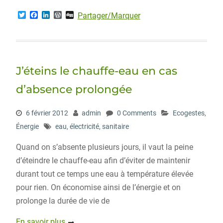
T
F
L
W
D
Partager/Marquer
w
a
i
o
i
i
c
n
r
g
t
e
k
d
g
t
b
e
P
e
o
d
r
r
o
I
e
J’éteins le chauffe-eau en cas
k
n
s
s
d’absence prolongée
6 février 2012
admin
0 Comments
Ecogestes
,
Énergie
eau
,
électricité
,
sanitaire
Quand on s’absente plusieurs jours, il vaut la peine
d’éteindre le chauffe-eau afin d’éviter de maintenir
durant tout ce temps une eau à température élevée
pour rien. On économise ainsi de l’énergie et on
prolonge la durée de vie de
En savoir plus