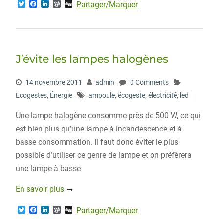
T
F
L
W
D
Partager/Marquer
w
a
i
o
i
i
c
n
r
g
t
e
k
d
g
t
b
e
P
e
o
d
r
r
o
I
e
J’évite les lampes halogènes
k
n
s
s
14 novembre 2011
admin
0 Comments
Ecogestes
,
Énergie
ampoule
,
écogeste
,
électricité
,
led
Une lampe halogène consomme près de 500 W, ce qui
est bien plus qu’une lampe à incandescence et à
basse consommation. Il faut donc éviter le plus
possible d’utiliser ce genre de lampe et on préfèrera
une lampe à basse
En savoir plus
T
F
L
W
D
Partager/Marquer
w
a
i
o
i