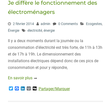
Je diffère le fonctionnement des
k
n
s
s
électroménagers
2 février 2014
admin
0 Comments
Ecogestes
,
Énergie
électricité
,
énergie
Il y a deux moments durant la journée ou la
consommation d’électricité est très forte, de 11h à 13h
et de 17h à 19h. Le dimensionnement des
installations électriques dépend donc de ces pics de
consommation et pour y répondre,
En savoir plus
T
F
L
W
D
Partager/Marquer
w
a
i
o
i
i
c
n
r
g
t
e
k
d
g
t
b
e
P
e
o
d
r