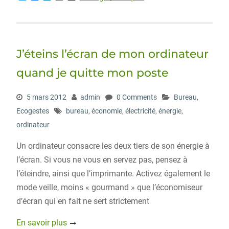
w
a
i
o
i
i
c
n
r
g
t
e
k
d
g
t
b
e
P
e
o
d
r
r
o
I
e
J’éteins l’écran de mon ordinateur
k
n
s
s
quand je quitte mon poste
5 mars 2012
admin
0 Comments
Bureau
,
Ecogestes
bureau
,
économie
,
électricité
,
énergie
,
ordinateur
Un ordinateur consacre les deux tiers de son énergie à
l’écran. Si vous ne vous en servez pas, pensez à
l’éteindre, ainsi que l’imprimante. Activez également le
mode veille, moins « gourmand » que l’économiseur
d’écran qui en fait ne sert strictement
En savoir plus