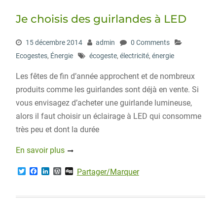
Je choisis des guirlandes à LED
15 décembre 2014
admin
0 Comments
Ecogestes
,
Énergie
écogeste
,
électricité
,
énergie
Les fêtes de fin d’année approchent et de nombreux
produits comme les guirlandes sont déjà en vente. Si
vous envisagez d’acheter une guirlande lumineuse,
alors il faut choisir un éclairage à LED qui consomme
très peu et dont la durée
En savoir plus
T
F
L
W
D
Partager/Marquer
w
a
i
o
i
i
c
n
r
g
t
e
k
d
g
t
b
e
P
e
o
d
r
r
o
I
e