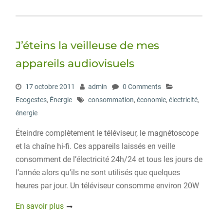
i
c
n
r
g
t
e
k
d
g
t
b
e
P
e
o
d
r
r
o
I
e
J’éteins la veilleuse de mes
k
n
s
s
appareils audiovisuels
17 octobre 2011
admin
0 Comments
Ecogestes
,
Énergie
consommation
,
économie
,
électricité
,
énergie
Éteindre complètement le téléviseur, le magnétoscope
et la chaîne hi-fi. Ces appareils laissés en veille
consomment de l’électricité 24h/24 et tous les jours de
l’année alors qu’ils ne sont utilisés que quelques
heures par jour. Un téléviseur consomme environ 20W
En savoir plus