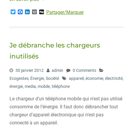
T
F
L
W
D
Partager/Marquer
w
a
i
o
i
i
c
n
r
g
t
e
k
d
g
t
b
e
P
e
o
d
r
r
o
I
e
Je débranche les chargeurs
k
n
s
s
inutilisés
30 janvier 2012
admin
0 Comments
Ecogestes
,
Énergie
,
Société
appareil
,
économie
,
électricité
,
énergie
,
media
,
mobile
,
téléphone
Le chargeur d’un téléphone mobile qui n’est pas utilisé
consomme de l’énergie. Il faut donc débrancher tout
chargeur d’appareil électronique qui n’est pas
connecté à un appareil.