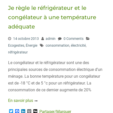
r
o
I
e
Je règle le réfrigérateur et le
k
n
s
s
congélateur à une température
adéquate
14 octobre 2013
admin
0 Comments
Ecogestes
,
Énergie
consommation
,
électricité
,
réfrigérateur
Le congélateur et le réfrigérateur sont une des
principales sources de consommation électrique d’un
ménage. La bonne température pour un congélateur
est de -18 °C et de 5 °c pour un réfrigérateur. La
consommation de ce dernier augmente de 20%
En savoir plus
T
F
L
W
D
Partager/Marquer