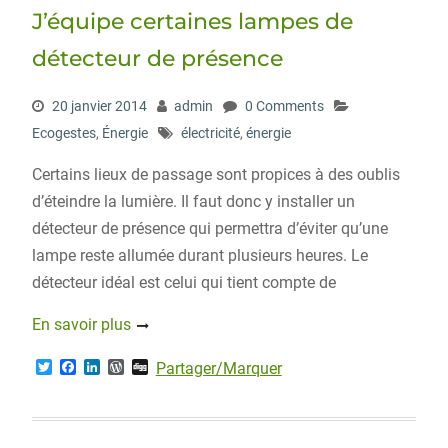
r
o
I
e
J’équipe certaines lampes de
k
n
s
s
détecteur de présence
20 janvier 2014
admin
0 Comments
Ecogestes
,
Énergie
électricité
,
énergie
Certains lieux de passage sont propices à des oublis
d’éteindre la lumière. Il faut donc y installer un
détecteur de présence qui permettra d’éviter qu’une
lampe reste allumée durant plusieurs heures. Le
détecteur idéal est celui qui tient compte de
En savoir plus
T
F
L
W
D
Partager/Marquer
w
a
i
o
i
i
c
n
r
g
t
e
k
d
g
t
b
e
P
e
o
d
r