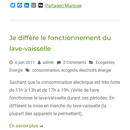
T
F
L
W
D
Partager/Marquer
w
a
i
o
i
i
c
n
r
g
t
e
k
d
g
t
b
e
P
e
o
d
r
r
o
I
e
Je diffère le fonctionnement du
k
n
s
s
lave-vaisselle
6 juin 2011
admin
0 Comments
Ecogestes
,
Énergie
consommation
,
écogeste
,
électricité
,
énergie
Sachant que la consommation électrique est très forte
de 11h à 13h et de 17h à 19h, j’évite de faire
fonctionner le lave-vaisselle durant ces périodes. En
différent la mise en marche du lave-vaisselle (la
plupart des appareils le permettent),
En savoir plus