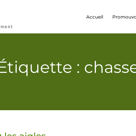
Accueil
Promouvoi
ement
Étiquette : chass