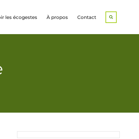
r les écogestes
À propos
Contact
Search
e