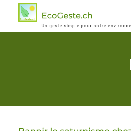
Skip
to
EcoGeste.ch
content
Un geste simple pour notre environn