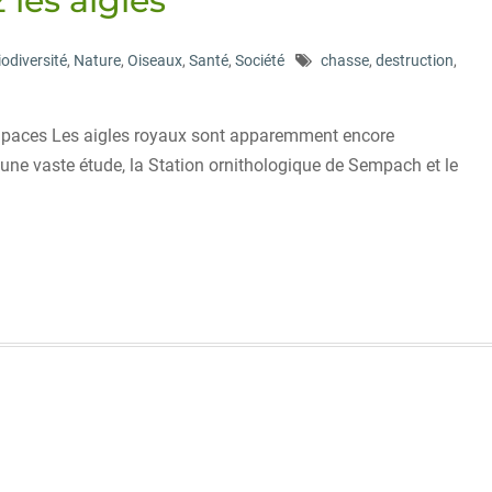
 les aigles
iodiversité
,
Nature
,
Oiseaux
,
Santé
,
Société
chasse
,
destruction
,
rapaces Les aigles royaux sont apparemment encore
une vaste étude, la Station ornithologique de Sempach et le