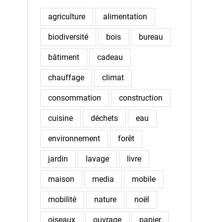
agriculture
alimentation
biodiversité
bois
bureau
bâtiment
cadeau
chauffage
climat
consommation
construction
cuisine
déchets
eau
environnement
forêt
jardin
lavage
livre
maison
media
mobile
mobilité
nature
noël
oiseaux
ouvrage
papier