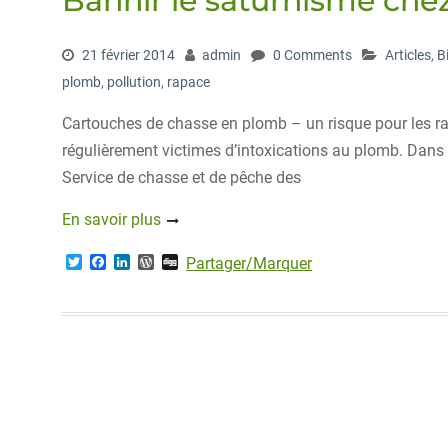
Bannir le saturnisme chez
21 février 2014
admin
0 Comments
Articles
,
B
plomb
,
pollution
,
rapace
Cartouches de chasse en plomb – un risque pour les 
régulièrement victimes d’intoxications au plomb. Dans 
Service de chasse et de pêche des
En savoir plus
T
F
L
W
D
Partager/Marquer
w
a
i
o
i
i
c
n
r
g
t
e
k
d
g
t
b
e
P
e
o
d
r
r
o
I
e
k
n
s
s