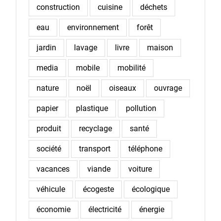
construction
cuisine
déchets
eau
environnement
forêt
jardin
lavage
livre
maison
media
mobile
mobilité
nature
noël
oiseaux
ouvrage
papier
plastique
pollution
produit
recyclage
santé
société
transport
téléphone
vacances
viande
voiture
véhicule
écogeste
écologique
économie
électricité
énergie