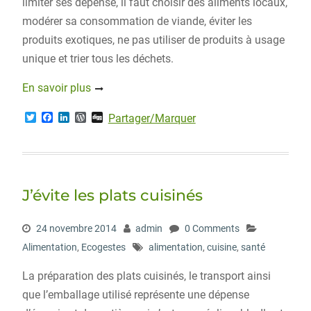
limiter ses dépense, il faut choisir des aliments locaux,
modérer sa consommation de viande, éviter les
produits exotiques, ne pas utiliser de produits à usage
unique et trier tous les déchets.
En savoir plus
T
F
L
W
D
Partager/Marquer
w
a
i
o
i
i
c
n
r
g
t
e
k
d
g
t
b
e
P
e
o
d
r
r
o
I
e
J’évite les plats cuisinés
k
n
s
s
24 novembre 2014
admin
0 Comments
Alimentation
,
Ecogestes
alimentation
,
cuisine
,
santé
La préparation des plats cuisinés, le transport ainsi
que l’emballage utilisé représente une dépense