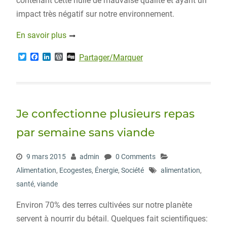
contenant cette huile de mauvaise qualité et ayant un
impact très négatif sur notre environnement.
En savoir plus
T
F
L
W
D
Partager/Marquer
w
a
i
o
i
i
c
n
r
g
t
e
k
d
g
t
b
e
P
e
o
d
r
r
o
I
e
Je confectionne plusieurs repas
k
n
s
s
par semaine sans viande
9 mars 2015
admin
0 Comments
Alimentation
,
Ecogestes
,
Énergie
,
Société
alimentation
,
santé
,
viande
Environ 70% des terres cultivées sur notre planète
servent à nourrir du bétail. Quelques fait scientifiques: