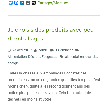
T
F
L
W
D
Partager/Marquer
w
a
i
o
i
i
c
n
r
g
t
e
k
d
g
t
b
e
P
e
o
d
r
r
o
I
e
Je choisis des produits avec peu
k
n
s
s
d’emballages
24 avril 2017
admin
1 Comment
Alimentation
,
Déchets
,
Ecogestes
alimentation
,
déchets
,
énergie
Faites la chasse aux emballages ! Achetez des
produits en vrac ou en grandes quantités (en plus c’est
moins cher), quitte à les reconditionner dans des
boîtes plus petites chez vous. Cela fera autant de
déchets en moins et votre