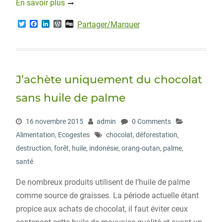
En savoir plus
T
F
L
W
D
Partager/Marquer
w
a
i
o
i
i
c
n
r
g
t
e
k
d
g
t
b
e
P
e
o
d
r
r
o
I
e
J’achète uniquement du chocolat
k
n
s
s
sans huile de palme
16 novembre 2015
admin
0 Comments
Alimentation
,
Ecogestes
chocolat
,
déforestation
,
destruction
,
forêt
,
huile
,
indonésie
,
orang-outan
,
palme
,
santé
De nombreux produits utilisent de l’huile de palme
comme source de graisses. La période actuelle étant
propice aux achats de chocolat, il faut éviter ceux