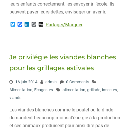
leurs enfants correctement, les envoyer à l’école. Ils
peuvent payer leurs dettes, envisager un avenir.
T
F
L
W
D
Partager/Marquer
w
a
i
o
i
i
c
n
r
g
t
e
k
d
g
t
b
e
P
e
o
d
r
r
o
I
e
Je privilégie les viandes blanches
k
n
s
s
pour les grillages estivales
16 juin 2014
admin
0 Comments
Alimentation
,
Ecogestes
alimentation
,
grillade
,
insectes
,
viande
Les viandes blanches comme le poulet ou la dinde
demandent beaucoup moins d’énergie à la production
et ces animaux produisent pour ainsi dire pas de