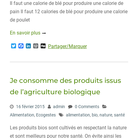
Il faut une calorie de blé pour produire une calorie de
pain Il faut 12 calories de blé pour produire une calorie
de poulet
En savoir plus
T
F
L
W
D
Partager/Marquer
w
a
i
o
i
i
c
n
r
g
t
e
k
d
g
t
b
e
P
e
o
d
r
r
o
I
e
Je consomme des produits issus
k
n
s
s
de l’agriculture biologique
16 février 2015
admin
0 Comments
Alimentation
,
Ecogestes
alimentation
,
bio
,
nature
,
santé
Les produits bios sont cultivés en respectant la nature
et sont meilleurs pour notre santé. On évite ainsi les