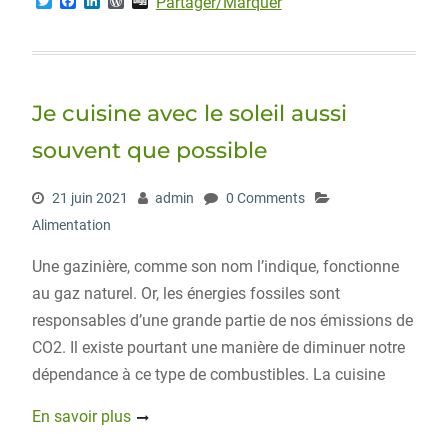
T
F
L
W
D
Partager/Marquer
w
a
i
o
i
i
c
n
r
g
t
e
k
d
g
t
b
e
P
e
o
d
r
r
o
I
e
Je cuisine avec le soleil aussi
k
n
s
s
souvent que possible
21 juin 2021
admin
0 Comments
Alimentation
Une gazinière, comme son nom l’indique, fonctionne
au gaz naturel. Or, les énergies fossiles sont
responsables d’une grande partie de nos émissions de
CO2. Il existe pourtant une manière de diminuer notre
dépendance à ce type de combustibles. La cuisine
En savoir plus