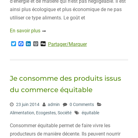
d’énergie et de matière qui n’est pas négligeable. Il est
ainsi plus écologique et plus économique de ne pas
utiliser ce type aliments. Le goût et
En savoir plus
T
F
L
W
D
Partager/Marquer
w
a
i
o
i
i
c
n
r
g
t
e
k
d
g
t
b
e
P
e
o
d
r
r
o
I
e
Je consomme des produits issus
k
n
s
s
du commerce équitable
23 juin 2014
admin
0 Comments
Alimentation
,
Ecogestes
,
Société
équitable
Consommer équitable permet de faire vivre les
producteurs de manière décente. Ils peuvent nourrir