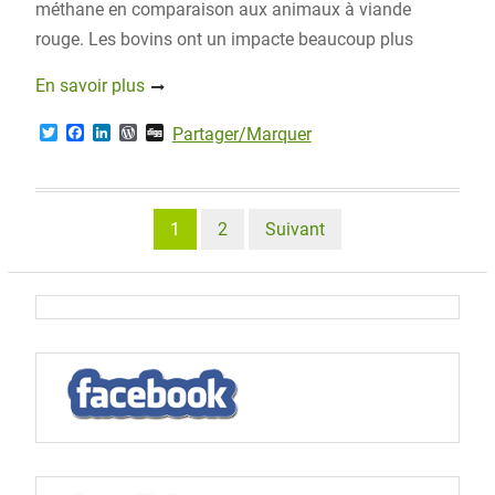
méthane en comparaison aux animaux à viande
rouge. Les bovins ont un impacte beaucoup plus
En savoir plus
T
F
L
W
D
Partager/Marquer
w
a
i
o
i
i
c
n
r
g
t
e
k
d
g
t
b
e
P
e
o
d
r
Pagination
1
2
Suivant
r
o
I
e
k
n
s
des
s
publications