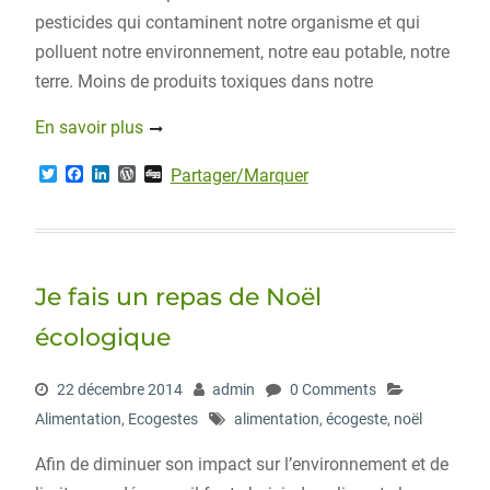
pesticides qui contaminent notre organisme et qui
polluent notre environnement, notre eau potable, notre
terre. Moins de produits toxiques dans notre
En savoir plus
T
F
L
W
D
Partager/Marquer
w
a
i
o
i
i
c
n
r
g
t
e
k
d
g
t
b
e
P
e
o
d
r
r
o
I
e
Je fais un repas de Noël
k
n
s
s
écologique
22 décembre 2014
admin
0 Comments
Alimentation
,
Ecogestes
alimentation
,
écogeste
,
noël
Afin de diminuer son impact sur l’environnement et de