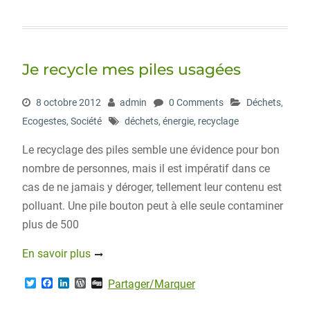
w
a
i
o
i
i
c
n
r
g
t
e
k
d
g
t
b
e
P
e
o
d
r
r
o
I
e
Je recycle mes piles usagées
k
n
s
s
8 octobre 2012
admin
0 Comments
Déchets
,
Ecogestes
,
Société
déchets
,
énergie
,
recyclage
Le recyclage des piles semble une évidence pour bon
nombre de personnes, mais il est impératif dans ce
cas de ne jamais y déroger, tellement leur contenu est
polluant. Une pile bouton peut à elle seule contaminer
plus de 500
En savoir plus
T
F
L
W
D
Partager/Marquer
w
a
i
o
i
i
c
n
r
g