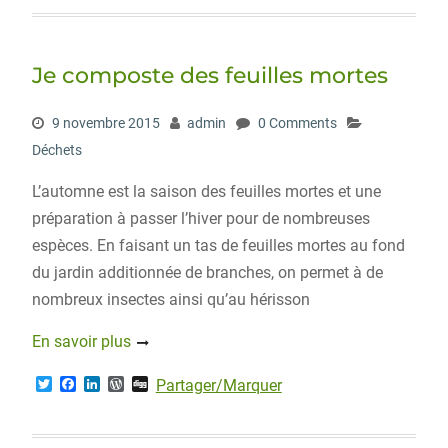
t
e
k
d
g
t
b
e
P
e
o
d
r
r
o
I
e
Je composte des feuilles mortes
k
n
s
s
9 novembre 2015
admin
0 Comments
Déchets
L’automne est la saison des feuilles mortes et une
préparation à passer l’hiver pour de nombreuses
espèces. En faisant un tas de feuilles mortes au fond
du jardin additionnée de branches, on permet à de
nombreux insectes ainsi qu’au hérisson
En savoir plus
T
F
L
W
D
Partager/Marquer
w
a
i
o
i
i
c
n
r
g
t
e
k
d
g
t
b
e
P