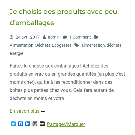
Je choisis des produits avec peu
d’emballages
24 avril 2017
admin
1 Comment
Alimentation
,
Déchets
,
Ecogestes
alimentation
,
déchets
,
énergie
Faites la chasse aux emballages ! Achetez des
produits en vrac ou en grandes quantités (en plus c’est
moins cher), quitte à les reconditionner dans des
boîtes plus petites chez vous. Cela fera autant de
déchets en moins et votre
En savoir plus
T
F
L
W
D
Partager/Marquer
w
a
i
o
i
i
c
n
r
g