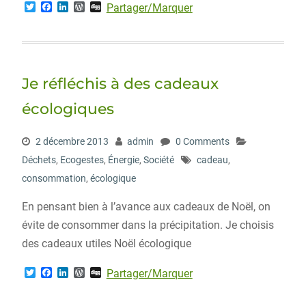
T
F
L
W
D
Partager/Marquer
w
a
i
o
i
i
c
n
r
g
t
e
k
d
g
t
b
e
P
e
o
d
r
r
o
I
e
Je réfléchis à des cadeaux
k
n
s
s
écologiques
2 décembre 2013
admin
0 Comments
Déchets
,
Ecogestes
,
Énergie
,
Société
cadeau
,
consommation
,
écologique
En pensant bien à l’avance aux cadeaux de Noël, on
évite de consommer dans la précipitation. Je choisis
des cadeaux utiles Noël écologique
T
F
L
W
D
Partager/Marquer
w
a
i
o
i
i
c
n
r
g
t
e
k
d
g