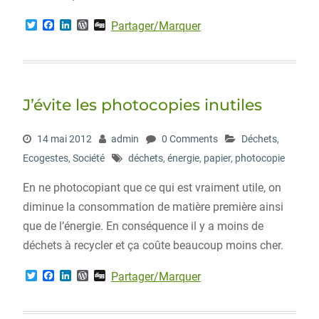
T
F
L
W
D
Partager/Marquer
w
a
i
o
i
i
c
n
r
g
t
e
k
d
g
t
b
e
P
e
o
d
r
r
o
I
e
J’évite les photocopies inutiles
k
n
s
s
14 mai 2012
admin
0 Comments
Déchets
,
Ecogestes
,
Société
déchets
,
énergie
,
papier
,
photocopie
En ne photocopiant que ce qui est vraiment utile, on
diminue la consommation de matière première ainsi
que de l’énergie. En conséquence il y a moins de
déchets à recycler et ça coûte beaucoup moins cher.
T
F
L
W
D
Partager/Marquer
w
a
i
o
i
i
c
n
r
g
t
e
k
d
g