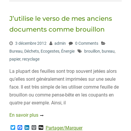
t
b
e
P
e
o
d
r
r
o
I
e
J’utilise le verso de mes anciens
k
n
s
s
documents comme brouillon
3 décembre 2012
admin
0 Comments
Bureau
,
Déchets
,
Ecogestes
,
Énergie
brouillon
,
bureau
,
papier
,
recyclage
La plupart des feuilles sont trop souvent jetées alors
qu’elles sont généralement imprimées sur une seule
face. Il est très simple de les utiliser comme feuille de
brouillon ou comme pense-bête en les coupants en
quatre par exemple. Ainsi, il
En savoir plus
T
F
L
W
D
Partager/Marquer