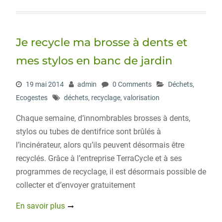
i
c
n
r
g
t
e
k
d
g
t
b
e
P
e
o
d
r
r
o
I
e
Je recycle ma brosse à dents et
k
n
s
s
mes stylos en banc de jardin
19 mai 2014
admin
0 Comments
Déchets
,
Ecogestes
déchets
,
recyclage
,
valorisation
Chaque semaine, d’innombrables brosses à dents,
stylos ou tubes de dentifrice sont brûlés à
l’incinérateur, alors qu’ils peuvent désormais être
recyclés. Grâce à l’entreprise TerraCycle et à ses
programmes de recyclage, il est désormais possible de
collecter et d’envoyer gratuitement
En savoir plus