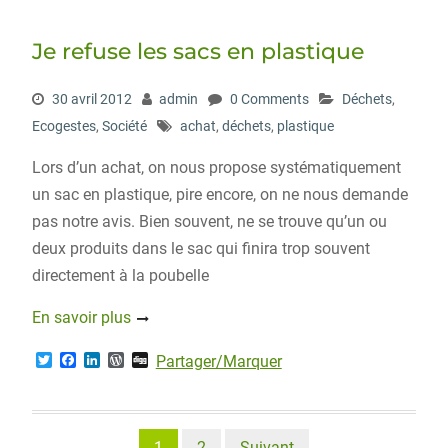
t
b
e
P
e
o
d
r
r
o
I
e
Je refuse les sacs en plastique
k
n
s
s
30 avril 2012
admin
0 Comments
Déchets
,
Ecogestes
,
Société
achat
,
déchets
,
plastique
Lors d’un achat, on nous propose systématiquement
un sac en plastique, pire encore, on ne nous demande
pas notre avis. Bien souvent, ne se trouve qu’un ou
deux produits dans le sac qui finira trop souvent
directement à la poubelle
En savoir plus
T
F
L
W
D
Partager/Marquer
w
a
i
o
i
i
c
n
r
g
t
e
k
d
g
t
b
e
P
e
o
d
r
Pagination
1
2
Suivant