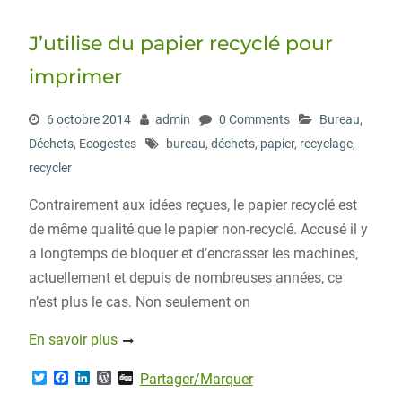
e
o
d
r
r
o
I
e
J’utilise du papier recyclé pour
k
n
s
s
imprimer
6 octobre 2014
admin
0 Comments
Bureau
,
Déchets
,
Ecogestes
bureau
,
déchets
,
papier
,
recyclage
,
recycler
Contrairement aux idées reçues, le papier recyclé est
de même qualité que le papier non-recyclé. Accusé il y
a longtemps de bloquer et d’encrasser les machines,
actuellement et depuis de nombreuses années, ce
n’est plus le cas. Non seulement on
En savoir plus
T
F
L
W
D
Partager/Marquer
w
a
i
o
i