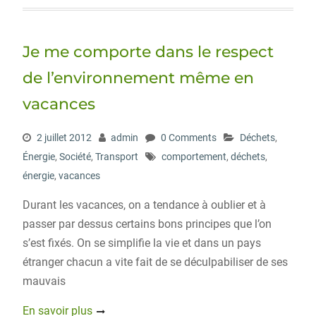
t
e
k
d
g
t
b
e
P
e
o
d
r
r
o
I
e
Je me comporte dans le respect
k
n
s
s
de l’environnement même en
vacances
2 juillet 2012
admin
0 Comments
Déchets
,
Énergie
,
Société
,
Transport
comportement
,
déchets
,
énergie
,
vacances
Durant les vacances, on a tendance à oublier et à
passer par dessus certains bons principes que l’on
s’est fixés. On se simplifie la vie et dans un pays
étranger chacun a vite fait de se déculpabiliser de ses
mauvais
En savoir plus