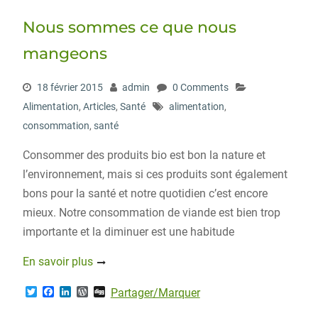
Nous sommes ce que nous
mangeons
18 février 2015
admin
0 Comments
Alimentation
,
Articles
,
Santé
alimentation
,
consommation
,
santé
Consommer des produits bio est bon la nature et
l’environnement, mais si ces produits sont également
bons pour la santé et notre quotidien c’est encore
mieux. Notre consommation de viande est bien trop
importante et la diminuer est une habitude
En savoir plus
T
F
L
W
D
Partager/Marquer
w
a
i
o
i
i
c
n
r
g