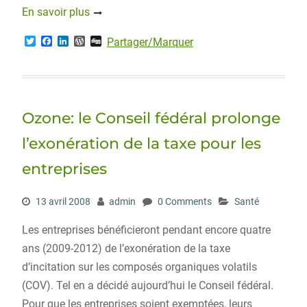
En savoir plus
T
F
L
W
D
Partager/Marquer
w
a
i
o
i
i
c
n
r
g
t
e
k
d
g
t
b
e
P
e
o
d
r
r
o
I
e
Ozone: le Conseil fédéral prolonge
k
n
s
s
l’exonération de la taxe pour les
entreprises
13 avril 2008
admin
0 Comments
Santé
Les entreprises bénéficieront pendant encore quatre
ans (2009-2012) de l’exonération de la taxe
d’incitation sur les composés organiques volatils
(COV). Tel en a décidé aujourd’hui le Conseil fédéral.
Pour que les entreprises soient exemptées, leurs