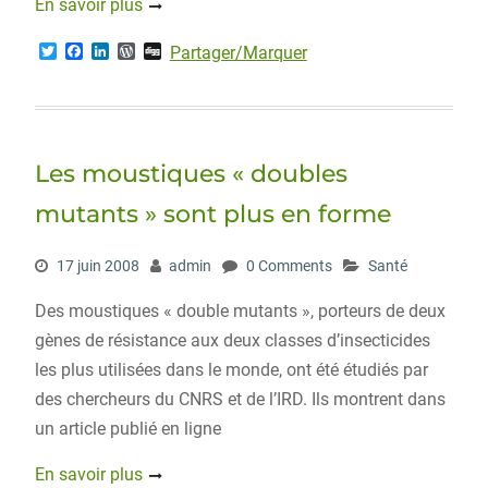
En savoir plus
T
F
L
W
D
Partager/Marquer
w
a
i
o
i
i
c
n
r
g
t
e
k
d
g
t
b
e
P
e
o
d
r
r
o
I
e
Les moustiques « doubles
k
n
s
s
mutants » sont plus en forme
17 juin 2008
admin
0 Comments
Santé
Des moustiques « double mutants », porteurs de deux
gènes de résistance aux deux classes d’insecticides
les plus utilisées dans le monde, ont été étudiés par
des chercheurs du CNRS et de l’IRD. Ils montrent dans
un article publié en ligne
En savoir plus