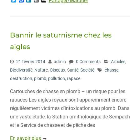
Partager/Marquer
w
a
i
o
i
i
c
n
r
g
t
e
k
d
g
t
b
e
P
e
o
d
r
r
o
I
e
Bannir le saturnisme chez les
k
n
s
s
aigles
21 février 2014
admin
0 Comments
Articles
,
Biodiversité
,
Nature
,
Oiseaux
,
Santé
,
Société
chasse
,
destruction
,
plomb
,
pollution
,
rapace
Cartouches de chasse en plomb – un risque pour les
rapaces Les aigles royaux sont apparemment encore
régulièrement victimes d’intoxications au plomb. Dans
une vaste étude, la Station ornithologique de Sempach
et le Service de chasse et de pêche des
En savoir plus