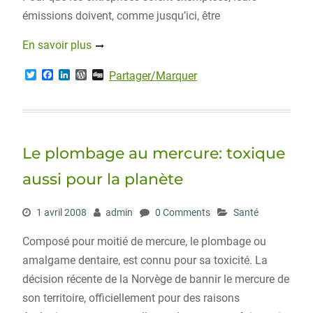
émissions doivent, comme jusqu’ici, être
En savoir plus
T
F
L
W
D
Partager/Marquer
w
a
i
o
i
i
c
n
r
g
t
e
k
d
g
t
b
e
P
e
o
d
r
r
o
I
e
Le plombage au mercure: toxique
k
n
s
s
aussi pour la planète
1 avril 2008
admin
0 Comments
Santé
Composé pour moitié de mercure, le plombage ou
amalgame dentaire, est connu pour sa toxicité. La
décision récente de la Norvège de bannir le mercure de
son territoire, officiellement pour des raisons