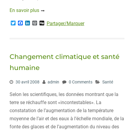
En savoir plus
T
F
L
W
D
Partager/Marquer
w
a
i
o
i
i
c
n
r
g
t
e
k
d
g
t
b
e
P
e
o
d
r
r
o
I
e
Changement climatique et santé
k
n
s
s
humaine
30 avril 2008
admin
0 Comments
Santé
Selon les scientifiques, les données montrant que la
terre se réchauffe sont «incontestables». La
constatation de l’augmentation de la température
moyenne de l’air et des eaux à l’échelle mondiale, de la
fonte des glaces et de l’augmentation du niveau des