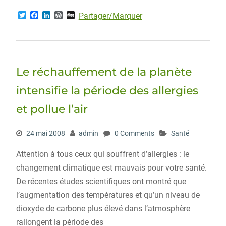
T
F
L
W
D
Partager/Marquer
w
a
i
o
i
i
c
n
r
g
t
e
k
d
g
t
b
e
P
e
o
d
r
r
o
I
e
Le réchauffement de la planète
k
n
s
s
intensifie la période des allergies
et pollue l’air
24 mai 2008
admin
0 Comments
Santé
Attention à tous ceux qui souffrent d’allergies : le
changement climatique est mauvais pour votre santé.
De récentes études scientifiques ont montré que
l’augmentation des températures et qu’un niveau de
dioxyde de carbone plus élevé dans l’atmosphère
rallongent la période des