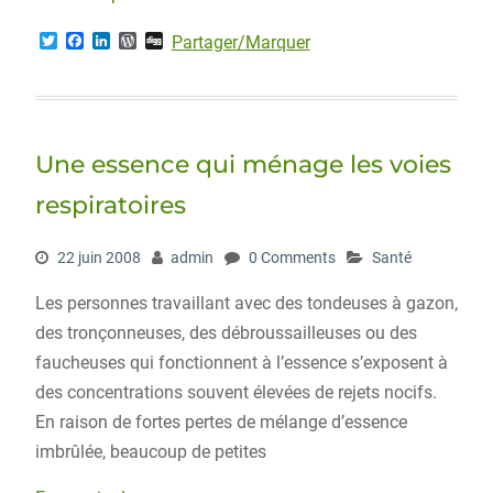
T
F
L
W
D
Partager/Marquer
w
a
i
o
i
i
c
n
r
g
t
e
k
d
g
t
b
e
P
e
o
d
r
r
o
I
e
Une essence qui ménage les voies
k
n
s
s
respiratoires
22 juin 2008
admin
0 Comments
Santé
Les personnes travaillant avec des tondeuses à gazon,
des tronçonneuses, des débroussailleuses ou des
faucheuses qui fonctionnent à l’essence s’exposent à
des concentrations souvent élevées de rejets nocifs.
En raison de fortes pertes de mélange d’essence
imbrûlée, beaucoup de petites