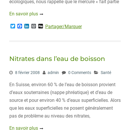
écologiques, nous rappelle que le mercure « fait partie
En savoir plus
T
F
L
W
D
Partager/Marquer
w
a
i
o
i
i
c
n
r
g
t
e
k
d
g
t
b
e
P
e
o
d
r
r
o
I
e
Nitrates dans l’eau de boisson
k
n
s
s
8 février 2008
admin
0 Comments
Santé
En Suisse, environ 60 % de l’eau de boisson provient
d’eaux souterraines (nappe phréatique) et d’eau de
source et pour environ 40 % d’eaux superficielles. Alors
que les eaux superficielles ne posent généralement
pas de problème au niveau des nitrates,
En savoir plus