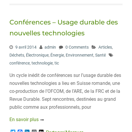
t
e
k
d
g
t
b
e
P
e
o
d
r
r
o
I
e
Conférences – Usage durable des
k
n
s
s
nouvelles technologies
9 avril 2014
admin
0 Comments
Articles
,
Déchets
,
Électronique
,
Énergie
,
Environnement
,
Santé
conférence
,
technologie
,
tic
Un cycle inédit de conférences sur l’usage durable des
nouvelles technologies a lieu en Suisse romande, une
co-production de l’OFCOM, de l’ARE, de la FRC et de la
Revue Durable. Sept rencontres, destinées au grand
public comme aux professionnels, pour
En savoir plus
T
F
L
W
D