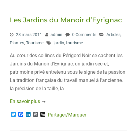
t
e
k
d
g
t
b
e
P
e
o
d
r
r
o
I
e
Les Jardins du Manoir d’Eyrignac
k
n
s
s
23 mars 2011
admin
0 Comments
Articles
,
Plantes
,
Tourisme
jardin
,
tourisme
Au cœur des collines du Périgord Noir se cachent les
Jardins du Manoir d’Eyrignac, un jardin secret,
patrimoine privé entretenu sous le signe de la passion.
La tradition française du travail manuel à l’ancienne,
la précision de la taille, la
En savoir plus
T
F
L
W
D
Partager/Marquer
w
a
i
o
i
i
c
n
r
g
t
e
k
d
g
t
b
e
P