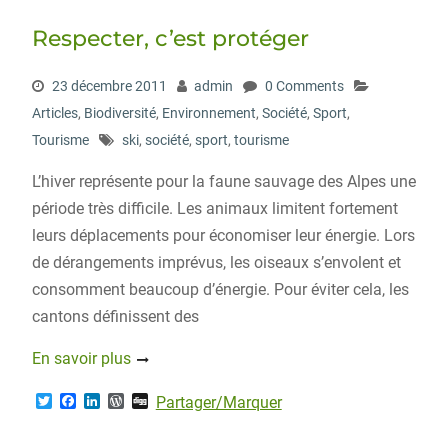
Respecter, c’est protéger
23 décembre 2011
admin
0 Comments
Articles
,
Biodiversité
,
Environnement
,
Société
,
Sport
,
Tourisme
ski
,
société
,
sport
,
tourisme
L’hiver représente pour la faune sauvage des Alpes une
période très difficile. Les animaux limitent fortement
leurs déplacements pour économiser leur énergie. Lors
de dérangements imprévus, les oiseaux s’envolent et
consomment beaucoup d’énergie. Pour éviter cela, les
cantons définissent des
En savoir plus
T
F
L
W
D
Partager/Marquer
w
a
i
o
i
i
c
n
r
g