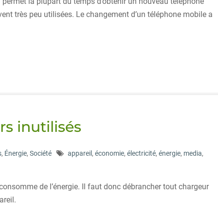
 permet la plupart du temps d’obtenir un nouveau téléphone
ent très peu utilisées. Le changement d’un téléphone mobile a
s inutilisés
s
,
Énergie
,
Société
appareil
,
économie
,
électricité
,
énergie
,
media
,
é consomme de l’énergie. Il faut donc débrancher tout chargeur
reil.