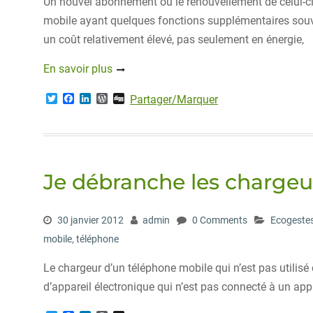
Un nouvel abonnement ou le renouvellement de celui-ci
mobile ayant quelques fonctions supplémentaires souv
un coût relativement élevé, pas seulement en énergie,
En savoir plus
T
F
L
W
D
Partager/Marquer
w
a
i
o
i
i
c
n
r
g
t
e
k
d
g
t
b
e
P
e
o
d
r
r
o
I
e
Je débranche les chargeur
k
n
s
s
30 janvier 2012
admin
0 Comments
Ecogeste
mobile
,
téléphone
Le chargeur d’un téléphone mobile qui n’est pas utilis
d’appareil électronique qui n’est pas connecté à un appa