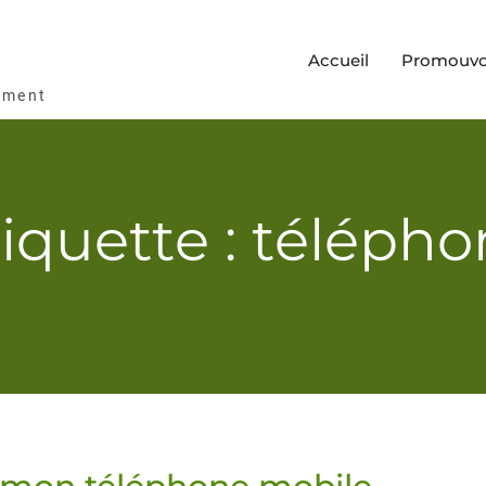
Accueil
Promouvoi
ement
iquette : téléph