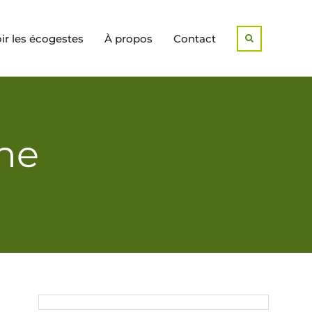
r les écogestes
À propos
Contact
Search
one