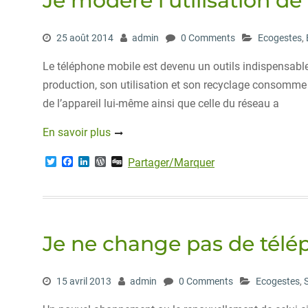
Je modère l’utilisation 
25 août 2014
admin
0 Comments
Ecogestes
,
Le téléphone mobile est devenu un outils indispensabl
production, son utilisation et son recyclage consomme p
de l’appareil lui-même ainsi que celle du réseau a
En savoir plus
T
F
L
W
D
Partager/Marquer
w
a
i
o
i
i
c
n
r
g
t
e
k
d
g
t
b
e
P
e
o
d
r
r
o
I
e
Je ne change pas de télé
k
n
s
s
15 avril 2013
admin
0 Comments
Ecogestes
,