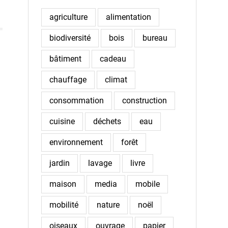
agriculture
alimentation
biodiversité
bois
bureau
bâtiment
cadeau
chauffage
climat
consommation
construction
cuisine
déchets
eau
environnement
forêt
jardin
lavage
livre
maison
media
mobile
mobilité
nature
noël
oiseaux
ouvrage
papier