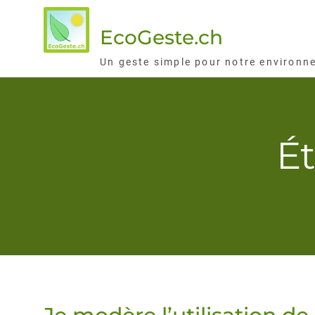
Skip
to
EcoGeste.ch
content
Un geste simple pour notre environn
Ét