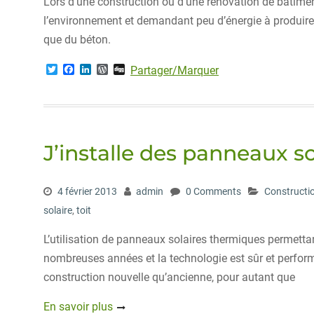
Lors d’une construction ou d’une rénovation de bâtiment
l’environnement et demandant peu d’énergie à produire. 
que du béton.
T
F
L
W
D
Partager/Marquer
w
a
i
o
i
i
c
n
r
g
t
e
k
d
g
t
b
e
P
e
o
d
r
r
o
I
e
J’installe des panneaux s
k
n
s
s
4 février 2013
admin
0 Comments
Constructi
solaire
,
toit
L’utilisation de panneaux solaires thermiques permettan
nombreuses années et la technologie est sûr et performa
construction nouvelle qu’ancienne, pour autant que
En savoir plus