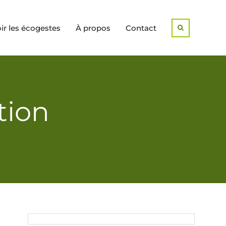
r les écogestes
À propos
Contact
Search
tion