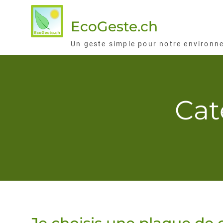
Skip
to
EcoGeste.ch
content
Un geste simple pour notre environn
Cat