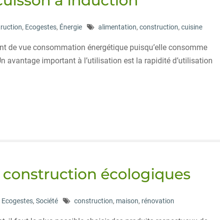
cuisson à induction
ruction
,
Ecogestes
,
Énergie
alimentation
,
construction
,
cuisine
oint de vue consommation énergétique puisqu’elle consomme
avantage important à l’utilisation est la rapidité d’utilisation
e construction écologiques
,
Ecogestes
,
Société
construction
,
maison
,
rénovation