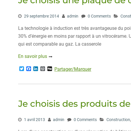
Je choisis une plaque de 
29 septembre 2014
admin
0 Comments
Const
La technologie à induction est très avantageuse du p
30% d’énergie en moins par rapport à un vitrocérame. Un 
qui est comparable au gaz. La casserole
En savoir plus
T
F
L
W
D
Partager/Marquer
w
a
i
o
i
i
c
n
r
g
t
e
k
d
g
t
b
e
P
e
o
d
r
r
o
I
e
Je choisis des produits d
k
n
s
s
1 avril 2013
admin
0 Comments
Construction