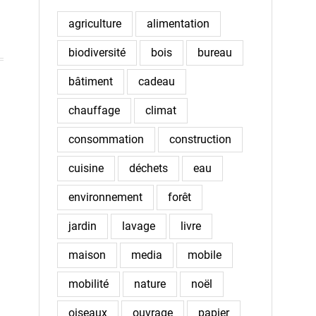
agriculture
alimentation
biodiversité
bois
bureau
bâtiment
cadeau
chauffage
climat
consommation
construction
cuisine
déchets
eau
environnement
forêt
jardin
lavage
livre
maison
media
mobile
mobilité
nature
noël
oiseaux
ouvrage
papier