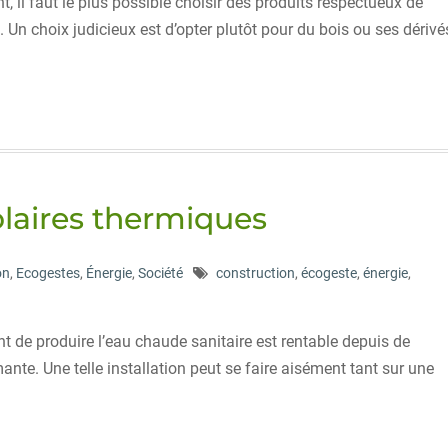
, il faut le plus possible choisir des produits respectueux de
Un choix judicieux est d’opter plutôt pour du bois ou ses dérivé
olaires thermiques
on
,
Ecogestes
,
Énergie
,
Société
construction
,
écogeste
,
énergie
,
t de produire l’eau chaude sanitaire est rentable depuis de
nte. Une telle installation peut se faire aisément tant sur une