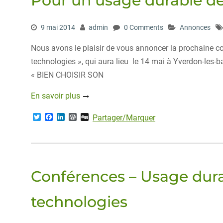
Pour un usage durable de
9 mai 2014
admin
0 Comments
Annonces
Nous avons le plaisir de vous annoncer la prochaine c
technologies », qui aura lieu le 14 mai à Yverdon-les-
« BIEN CHOISIR SON
En savoir plus
T
F
L
W
D
Partager/Marquer
w
a
i
o
i
i
c
n
r
g
t
e
k
d
g
t
b
e
P
e
o
d
r
r
o
I
e
Conférences – Usage dura
k
n
s
s
technologies