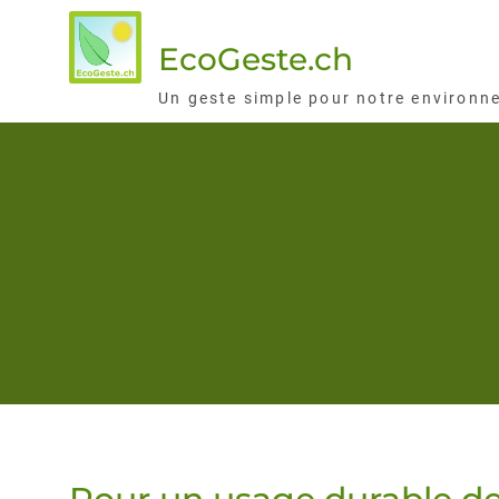
Skip
to
EcoGeste.ch
content
Un geste simple pour notre environn