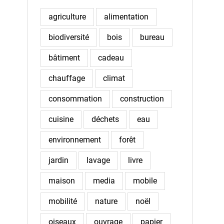
agriculture
alimentation
biodiversité
bois
bureau
bâtiment
cadeau
chauffage
climat
consommation
construction
cuisine
déchets
eau
environnement
forêt
jardin
lavage
livre
maison
media
mobile
mobilité
nature
noël
oiseaux
ouvrage
papier