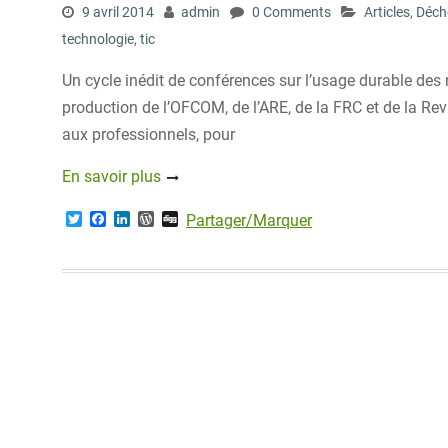
9 avril 2014
admin
0 Comments
Articles
,
Déch
technologie
,
tic
Un cycle inédit de conférences sur l’usage durable des
production de l’OFCOM, de l’ARE, de la FRC et de la R
aux professionnels, pour
En savoir plus
T
F
L
W
D
Partager/Marquer
w
a
i
o
i
i
c
n
r
g
t
e
k
d
g
t
b
e
P
e
o
d
r
r
o
I
e
k
n
s
s