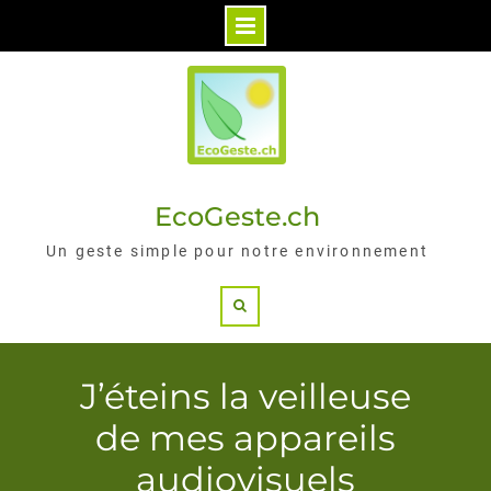
Skip
to
content
EcoGeste.ch
Un geste simple pour notre environnement
Search
J’éteins la veilleuse
de mes appareils
audiovisuels