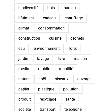
biodiversité
bois
bureau
bâtiment
cadeau
chauffage
climat
consommation
construction
cuisine
déchets
eau
environnement
forêt
jardin
lavage
livre
maison
media
mobile
mobilité
nature
noël
oiseaux
ouvrage
papier
plastique
pollution
produit
recyclage
santé
société
transport
téléphone