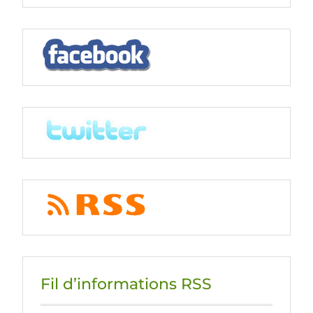
k
n
s
s
Fil d’informations RSS