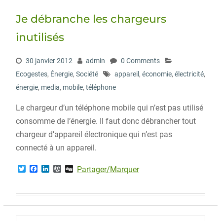
Je débranche les chargeurs
inutilisés
30 janvier 2012
admin
0 Comments
Ecogestes
,
Énergie
,
Société
appareil
,
économie
,
électricité
,
énergie
,
media
,
mobile
,
téléphone
Le chargeur d’un téléphone mobile qui n’est pas utilisé
consomme de l’énergie. Il faut donc débrancher tout
chargeur d’appareil électronique qui n’est pas
connecté à un appareil.
T
F
L
W
D
Partager/Marquer
w
a
i
o
i
i
c
n
r
g
t
e
k
d
g
t
b
e
P
e
o
d
r
r
o
I
e