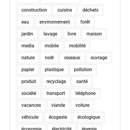
construction
cuisine
déchets
eau
environnement
forêt
jardin
lavage
livre
maison
media
mobile
mobilité
nature
noël
oiseaux
ouvrage
papier
plastique
pollution
produit
recyclage
santé
société
transport
téléphone
vacances
viande
voiture
véhicule
écogeste
écologique
économie
électricité
énergie