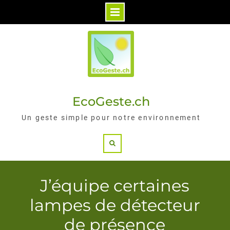
Skip
to
content
EcoGeste.ch
Un geste simple pour notre environnement
Search
J’équipe certaines
lampes de détecteur
de présence