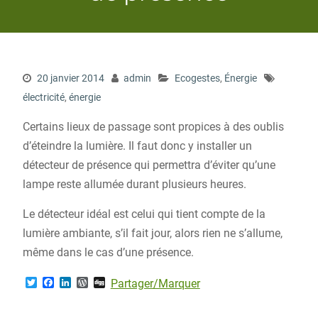
20 janvier 2014
admin
Ecogestes
,
Énergie
électricité
,
énergie
Certains lieux de passage sont propices à des oublis
d’éteindre la lumière. Il faut donc y installer un
détecteur de présence qui permettra d’éviter qu’une
lampe reste allumée durant plusieurs heures.
Le détecteur idéal est celui qui tient compte de la
lumière ambiante, s’il fait jour, alors rien ne s’allume,
même dans le cas d’une présence.
T
F
L
W
D
Partager/Marquer
w
a
i
o
i
i
c
n
r
g
t
e
k
d
g