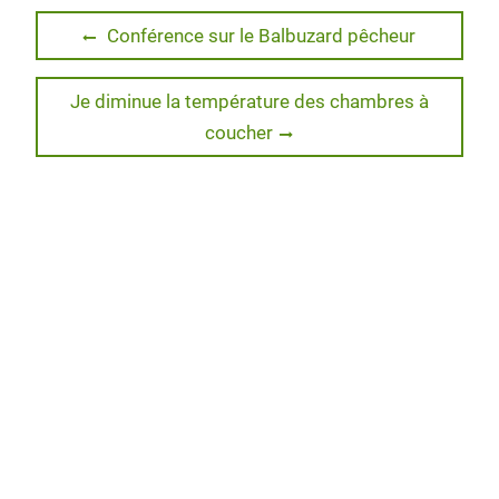
t
b
e
P
Navigation
e
o
d
r
Previous
Conférence sur le Balbuzard pêcheur
r
o
I
e
post:
de
k
n
s
s
Next
Je diminue la température des chambres à
l’article
post:
coucher