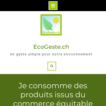
Skip
to
content
EcoGeste.ch
Un geste simple pour notre environnement
Search
Je consomme des
produits issus du
commerce équitable