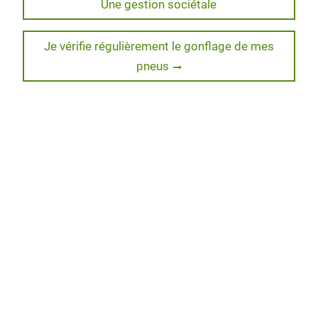
post:
Une gestion sociétale
de
k
n
s
s
l’article
Next
Je vérifie régulièrement le gonflage de mes
post:
pneus