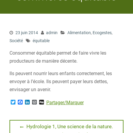
23 juin 2014
admin
Alimentation
,
Ecogestes
,
Société
équitable
Consommer équitable permet de faire vivre les
producteurs de manière décente.
Ils peuvent nourrir leurs enfants correctement, les
envoyer à l’école. Ils peuvent payer leurs dettes,
envisager un avenir.
T
F
L
W
D
Partager/Marquer
w
a
i
o
i
i
c
n
r
g
t
e
k
d
g
t
b
e
P
Navigation
e
o
d
r
Previous
Hydrologie 1, Une science de la nature.
r
o
I
e