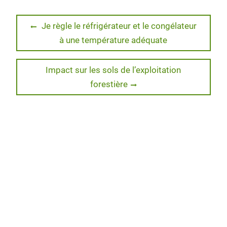
i
c
n
r
g
t
e
k
d
g
t
b
e
P
Navigation
e
o
d
r
Previous
Je règle le réfrigérateur et le congélateur
r
o
I
e
post:
à une température adéquate
de
k
n
s
s
l’article
Next
Impact sur les sols de l’exploitation
post:
forestière