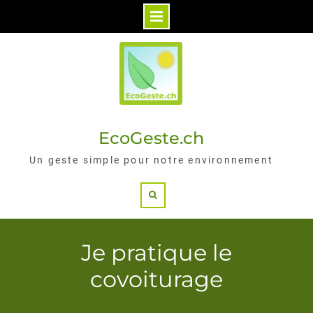
Skip
to
content
EcoGeste.ch
Un geste simple pour notre environnement
Search
Je pratique le
covoiturage