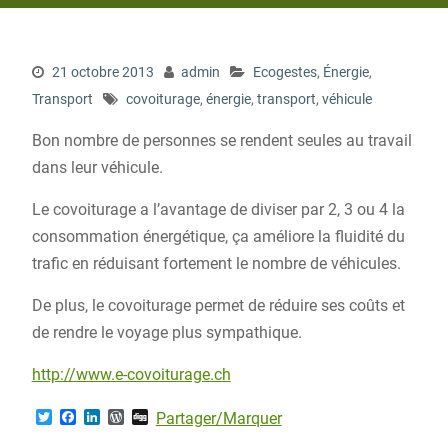
21 octobre 2013
admin
Ecogestes
,
Énergie
,
Transport
covoiturage
,
énergie
,
transport
,
véhicule
Bon nombre de personnes se rendent seules au travail
dans leur véhicule.
Le covoiturage a l’avantage de diviser par 2, 3 ou 4 la
consommation énergétique, ça améliore la fluidité du
trafic en réduisant fortement le nombre de véhicules.
De plus, le covoiturage permet de réduire ses coûts et
de rendre le voyage plus sympathique.
http://www.e-covoiturage.ch
T
F
L
W
D
Partager/Marquer
w
a
i
o
i