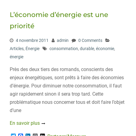
e
o
d
r
r
o
I
e
L’économie d’énergie est une
k
n
s
s
priorité
4 novembre 2011
admin
0 Comments
Articles
,
Énergie
consommation
,
durable
,
économie
,
énergie
Près des deux tiers des romands, conscients des
enjeux énergétiques, sont prêts à faire des économies
d’énergie. Pour diminuer notre consommation, il faut
agir rapidement sinon il sera trop tard. Cette
problématique nous concerner tous et doit faire l’objet
d’une
En savoir plus
T
F
L
W
D