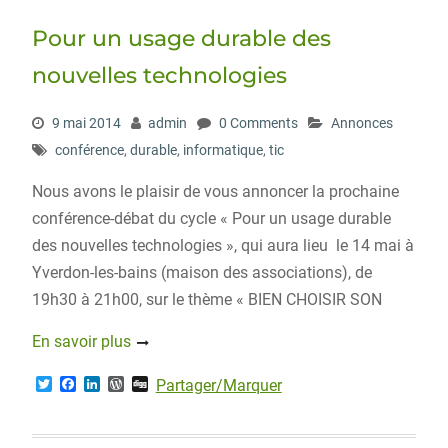
Pour un usage durable des
nouvelles technologies
9 mai 2014
admin
0 Comments
Annonces
conférence
,
durable
,
informatique
,
tic
Nous avons le plaisir de vous annoncer la prochaine
conférence-débat du cycle « Pour un usage durable
des nouvelles technologies », qui aura lieu le 14 mai à
Yverdon-les-bains (maison des associations), de
19h30 à 21h00, sur le thème « BIEN CHOISIR SON
En savoir plus
T
F
L
W
D
Partager/Marquer
w
a
i
o
i
i
c
n
r
g
t
e
k
d
g
t
b
e
P