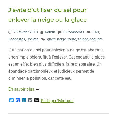
J’évite d’utiliser du sel pour
enlever la neige ou la glace
25 février 2013
admin
0 Comments
Eau
,
Ecogestes
,
Société
glace
,
neige
,
route
,
salage
,
sécurité
L’utilisation du sel pour enlever la neige est aberrant,
une simple pèle suffit à l’enlever. Cependant, la glace
est en effet bien plus difficile à faire disparaître. Un
épandage parcimonieux et judicieux permet de
diminuer la pollution, car cette eau
En savoir plus
T
F
L
W
D
Partager/Marquer
w
a
i
o
i
i
c
n
r
g
t
e
k
d
g
t
b
e
P