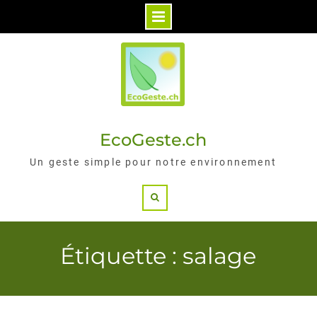
Skip
to
content
EcoGeste.ch
Un geste simple pour notre environnement
Search
Étiquette : salage