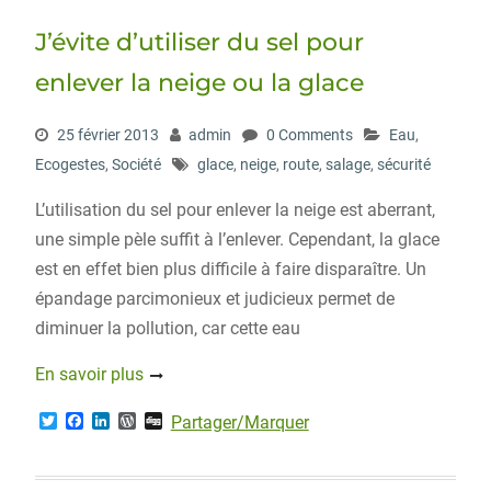
J’évite d’utiliser du sel pour
enlever la neige ou la glace
25 février 2013
admin
0 Comments
Eau
,
Ecogestes
,
Société
glace
,
neige
,
route
,
salage
,
sécurité
L’utilisation du sel pour enlever la neige est aberrant,
une simple pèle suffit à l’enlever. Cependant, la glace
est en effet bien plus difficile à faire disparaître. Un
épandage parcimonieux et judicieux permet de
diminuer la pollution, car cette eau
En savoir plus
T
F
L
W
D
Partager/Marquer
w
a
i
o
i
i
c
n
r
g
t
e
k
d
g
t
b
e
P