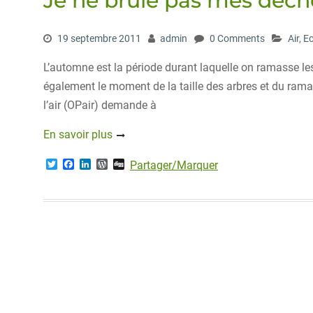
Je ne brûle pas mes déche
19 septembre 2011
admin
0 Comments
Air
,
E
L’automne est la période durant laquelle on ramasse les
également le moment de la taille des arbres et du rama
l’air (OPair) demande à
En savoir plus
T
F
L
W
D
Partager/Marquer
w
a
i
o
i
i
c
n
r
g
t
e
k
d
g
t
b
e
P
e
o
d
r
r
o
I
e
k
n
s
s