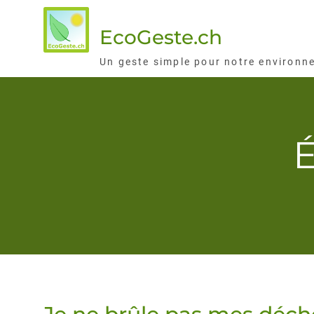
Skip
to
EcoGeste.ch
content
Un geste simple pour notre environn
É