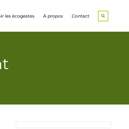
r les écogestes
À propos
Contact
Search
nt