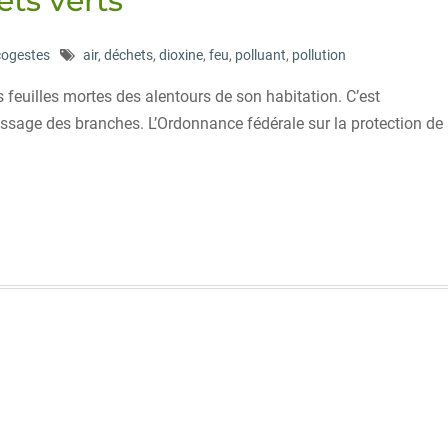
ts verts
cogestes
air
,
déchets
,
dioxine
,
feu
,
polluant
,
pollution
 feuilles mortes des alentours de son habitation. C’est
ssage des branches. L’Ordonnance fédérale sur la protection de