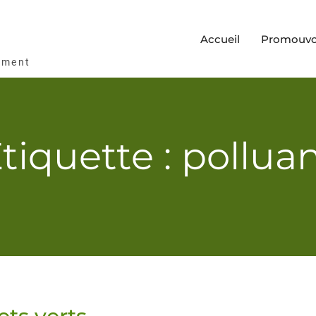
Accueil
Promouvoi
ement
tiquette : pollua