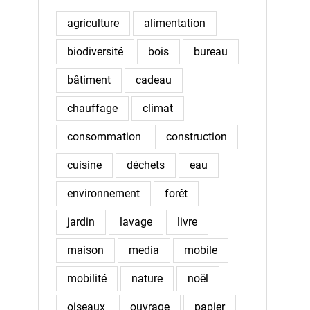
agriculture
alimentation
biodiversité
bois
bureau
bâtiment
cadeau
chauffage
climat
consommation
construction
cuisine
déchets
eau
environnement
forêt
jardin
lavage
livre
maison
media
mobile
mobilité
nature
noël
oiseaux
ouvrage
papier