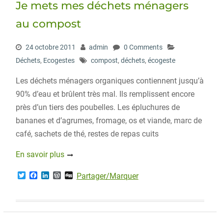
Je mets mes déchets ménagers
k
n
s
s
au compost
24 octobre 2011
admin
0 Comments
Déchets
,
Ecogestes
compost
,
déchets
,
écogeste
Les déchets ménagers organiques contiennent jusqu’à
90% d’eau et brûlent très mal. Ils remplissent encore
près d’un tiers des poubelles. Les épluchures de
bananes et d’agrumes, fromage, os et viande, marc de
café, sachets de thé, restes de repas cuits
En savoir plus
T
F
L
W
D
Partager/Marquer
w
a
i
o
i
i
c
n
r
g
t
e
k
d
g
t
b
e
P
e
o
d
r