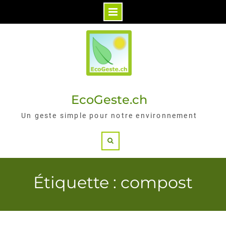
Skip
to
content
EcoGeste.ch
Un geste simple pour notre environnement
Search
Étiquette : compost