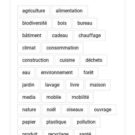
agriculture
alimentation
biodiversité
bois
bureau
bâtiment
cadeau
chauffage
climat
consommation
construction
cuisine
déchets
eau
environnement
forêt
jardin
lavage
livre
maison
media
mobile
mobilité
nature
noël
oiseaux
ouvrage
papier
plastique
pollution
produit
recyclage
santé