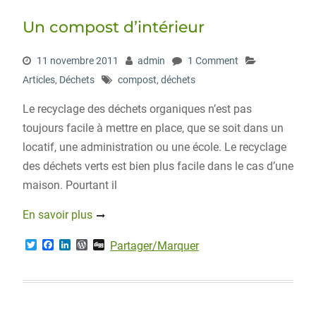
Un compost d’intérieur
11 novembre 2011
admin
1 Comment
Articles
,
Déchets
compost
,
déchets
Le recyclage des déchets organiques n’est pas
toujours facile à mettre en place, que se soit dans un
locatif, une administration ou une école. Le recyclage
des déchets verts est bien plus facile dans le cas d’une
maison. Pourtant il
En savoir plus
T
F
L
W
D
Partager/Marquer
w
a
i
o
i
i
c
n
r
g
t
e
k
d
g
t
b
e
P
e
o
d
r
r
o
I
e