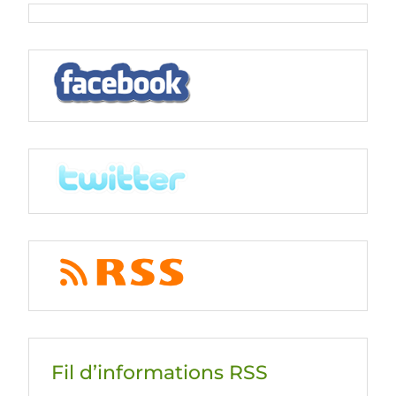
r
o
I
e
k
n
s
s
Fil d’informations RSS