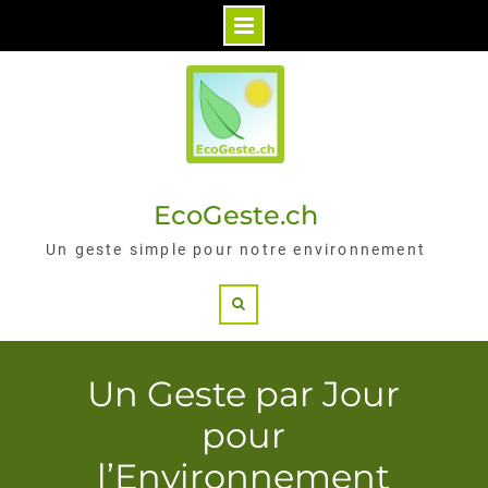
Skip
to
content
EcoGeste.ch
Un geste simple pour notre environnement
Search
Un Geste par Jour
pour
l’Environnement