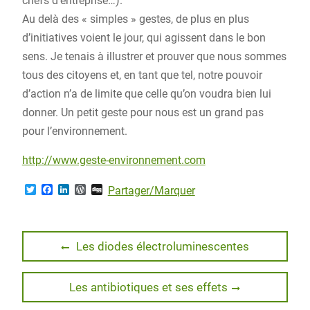
chefs d’entreprise…).
Au delà des « simples » gestes, de plus en plus
d’initiatives voient le jour, qui agissent dans le bon
sens. Je tenais à illustrer et prouver que nous sommes
tous des citoyens et, en tant que tel, notre pouvoir
d’action n’a de limite que celle qu’on voudra bien lui
donner. Un petit geste pour nous est un grand pas
pour l’environnement.
http://www.geste-environnement.com
T
F
L
W
D
Partager/Marquer
w
a
i
o
i
i
c
n
r
g
t
e
k
d
g
t
b
e
P
Navigation
e
o
d
r
Previous
Les diodes électroluminescentes
r
o
I
e
post:
de
k
n
s
s
Next
Les antibiotiques et ses effets
l’article
post: