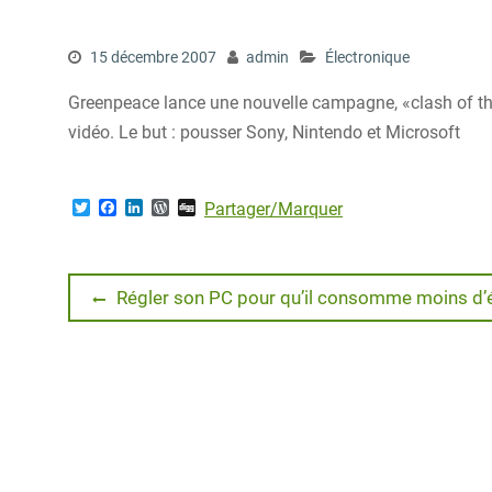
15 décembre 2007
admin
Électronique
Greenpeace lance une nouvelle campagne, «clash of the 
vidéo. Le but : pousser Sony, Nintendo et Microsoft
T
F
L
W
D
Partager/Marquer
w
a
i
o
i
i
c
n
r
g
t
e
k
d
g
t
b
e
P
Navigation
e
o
d
r
Previous
Régler son PC pour qu’il consomme moins d’é
r
o
I
e
post:
k
n
s
de
s
l’article