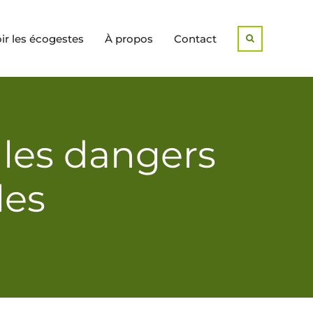
r les écogestes
À propos
Contact
Search
 les dangers
les