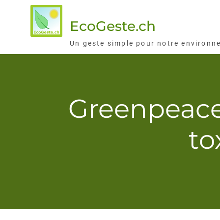
Skip
to
EcoGeste.ch
content
Un geste simple pour notre environn
Greenpeace 
to