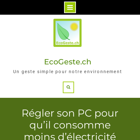
Skip
to
content
EcoGeste.ch
Un geste simple pour notre environnement
Search
Régler son PC pour
qu’il consomme
moins d’électricité