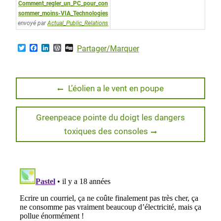
Comment_regler_un_PC_pour_con
sommer_moins-VIA_Technologies
envoyé par
Actual_Public_Relations
T
F
L
W
D
Partager/Marquer
w
a
i
o
i
i
c
n
r
g
t
e
k
d
g
t
b
e
P
Navigation
e
o
d
r
Previous
L’éolien a le vent en poupe
r
o
I
e
post:
de
k
n
s
s
Next
Greenpeace pointe du doigt les dangers
l’article
post:
toxiques des consoles