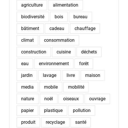
agriculture
alimentation
biodiversité
bois
bureau
bâtiment
cadeau
chauffage
climat
consommation
construction
cuisine
déchets
eau
environnement
forêt
jardin
lavage
livre
maison
media
mobile
mobilité
nature
noël
oiseaux
ouvrage
papier
plastique
pollution
produit
recyclage
santé