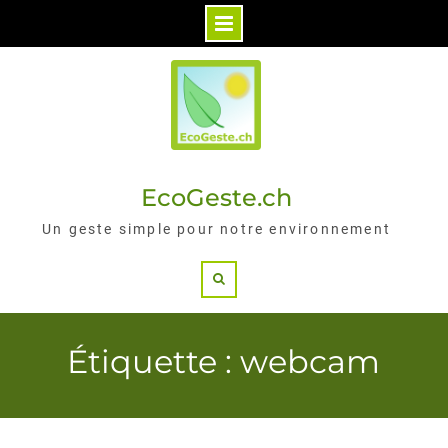
Skip
to
content
EcoGeste.ch
Un geste simple pour notre environnement
Search
Étiquette : webcam