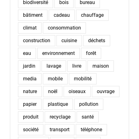
biodiversité
bois
bureau
bâtiment
cadeau
chauffage
climat
consommation
construction
cuisine
déchets
eau
environnement
forêt
jardin
lavage
livre
maison
media
mobile
mobilité
nature
noël
oiseaux
ouvrage
papier
plastique
pollution
produit
recyclage
santé
société
transport
téléphone