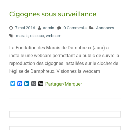
e
o
d
r
r
o
I
e
Cigognes sous surveillance
k
n
s
s
7 mai 2016
admin
0 Comments
Annonces
marais
,
oiseaux
,
webcam
La Fondation des Marais de Damphreux (Jura) a
installé une webcam permettant au public de suivre la
reproduction des cigognes installées sur le clocher de
l’église de Damphreux. Visionnez la webcam
T
F
L
W
D
Partager/Marquer
w
a
i
o
i
i
c
n
r
g
t
e
k
d
g
t
b
e
P
e
o
d
r
r
o
I
e
k
n
s
s