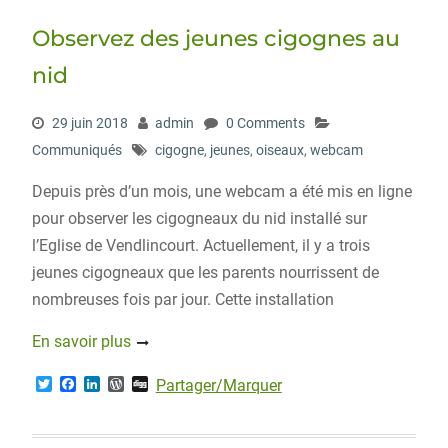
Observez des jeunes cigognes au
nid
29 juin 2018
admin
0 Comments
Communiqués
cigogne
,
jeunes
,
oiseaux
,
webcam
Depuis près d’un mois, une webcam a été mis en ligne
pour observer les cigogneaux du nid installé sur
l’Eglise de Vendlincourt. Actuellement, il y a trois
jeunes cigogneaux que les parents nourrissent de
nombreuses fois par jour. Cette installation
En savoir plus
T
F
L
W
D
Partager/Marquer
w
a
i
o
i
i
c
n
r
g
t
e
k
d
g
t
b
e
P