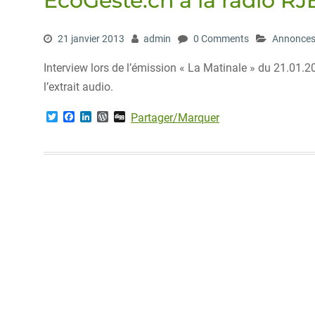
EcoGeste.ch à la radio RJ
21 janvier 2013
admin
0 Comments
Annonce
Interview lors de l’émission « La Matinale » du 21.01.
l’extrait audio.
T
F
L
W
D
Partager/Marquer
w
a
i
o
i
i
c
n
r
g
t
e
k
d
g
t
b
e
P
e
o
d
r
r
o
I
e
k
n
s
s