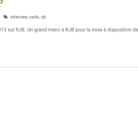
B
s
interview
,
radio
,
rjb
2013 sur RJB. Un grand merci à RJB pour la mise à disposition de