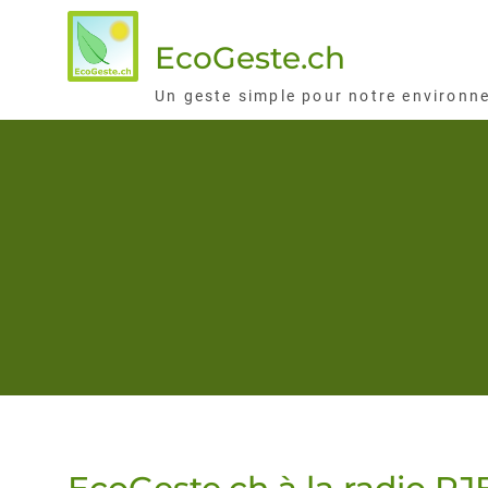
Skip
to
EcoGeste.ch
content
Un geste simple pour notre environn