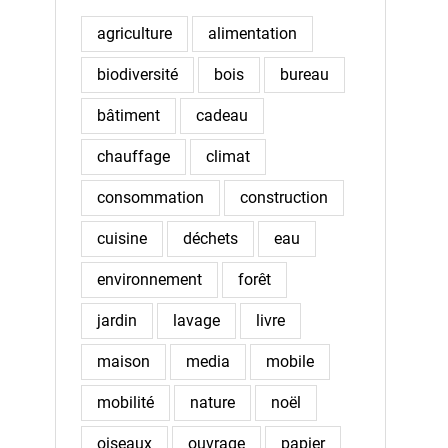
agriculture
alimentation
biodiversité
bois
bureau
bâtiment
cadeau
chauffage
climat
consommation
construction
cuisine
déchets
eau
environnement
forêt
jardin
lavage
livre
maison
media
mobile
mobilité
nature
noël
oiseaux
ouvrage
papier