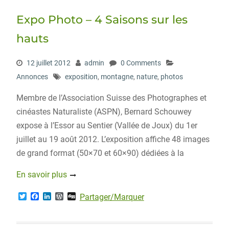
Expo Photo – 4 Saisons sur les
hauts
12 juillet 2012
admin
0 Comments
Annonces
exposition
,
montagne
,
nature
,
photos
Membre de l’Association Suisse des Photographes et
cinéastes Naturaliste (ASPN), Bernard Schouwey
expose à l’Essor au Sentier (Vallée de Joux) du 1er
juillet au 19 août 2012. L’exposition affiche 48 images
de grand format (50×70 et 60×90) dédiées à la
En savoir plus
T
F
L
W
D
Partager/Marquer
w
a
i
o
i
i
c
n
r
g
t
e
k
d
g
t
b
e
P