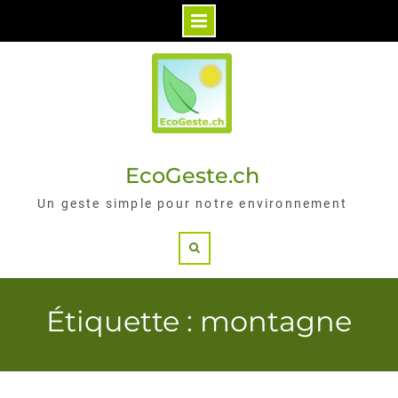
Skip
to
content
EcoGeste.ch
Un geste simple pour notre environnement
Search
Étiquette : montagne