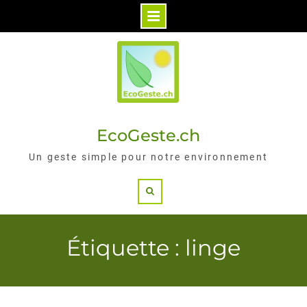
Skip
to
content
EcoGeste.ch
Un geste simple pour notre environnement
Search
Étiquette : linge