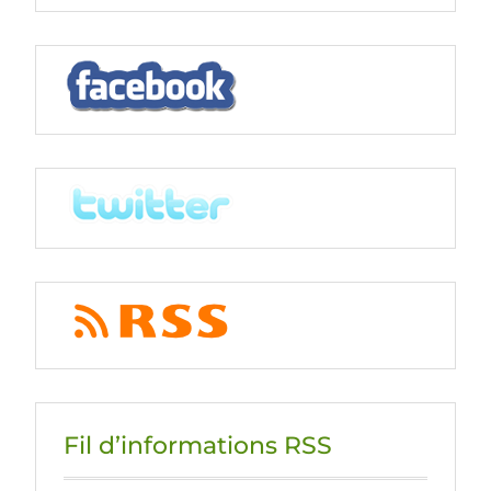
k
n
s
s
Fil d’informations RSS