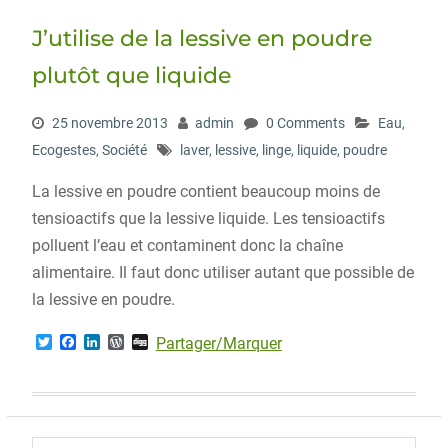
J’utilise de la lessive en poudre
plutôt que liquide
25 novembre 2013
admin
0 Comments
Eau
,
Ecogestes
,
Société
laver
,
lessive
,
linge
,
liquide
,
poudre
La lessive en poudre contient beaucoup moins de
tensioactifs que la lessive liquide. Les tensioactifs
polluent l’eau et contaminent donc la chaîne
alimentaire. Il faut donc utiliser autant que possible de
la lessive en poudre.
T
F
L
W
D
Partager/Marquer
w
a
i
o
i
i
c
n
r
g
t
e
k
d
g
t
b
e
P
e
o
d
r
r
o
I
e