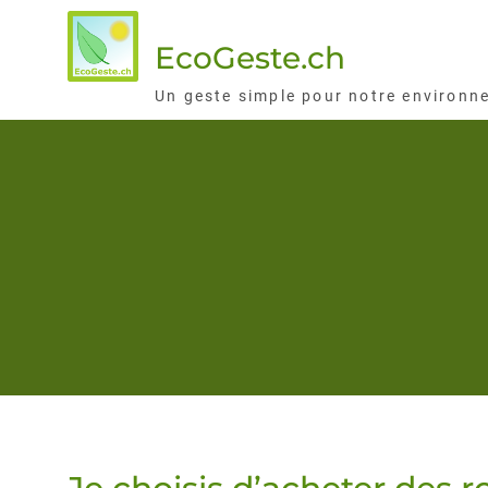
Skip
to
EcoGeste.ch
content
Un geste simple pour notre environn