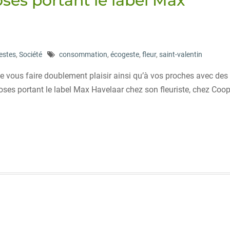
oses portant le label Max
estes
,
Société
consommation
,
écogeste
,
fleur
,
saint-valentin
n de vous faire doublement plaisir ainsi qu’à vos proches avec des
ses portant le label Max Havelaar chez son fleuriste, chez Coop