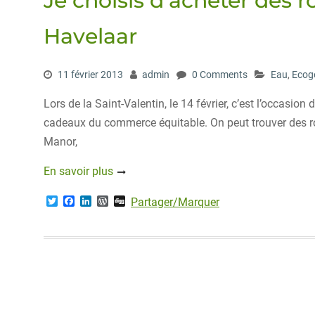
Je choisis d’acheter des r
Havelaar
11 février 2013
admin
0 Comments
Eau
,
Ecog
Lors de la Saint-Valentin, le 14 février, c’est l’occasio
cadeaux du commerce équitable. On peut trouver des ro
Manor,
En savoir plus
T
F
L
W
D
Partager/Marquer
w
a
i
o
i
i
c
n
r
g
t
e
k
d
g
t
b
e
P
e
o
d
r
r
o
I
e
k
n
s
s