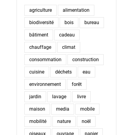
agriculture
alimentation
biodiversité
bois
bureau
bâtiment
cadeau
chauffage
climat
consommation
construction
cuisine
déchets
eau
environnement
forêt
jardin
lavage
livre
maison
media
mobile
mobilité
nature
noël
oiseaux
ouvrage
papier