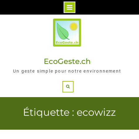
Skip
to
content
EcoGeste.ch
Un geste simple pour notre environnement
Search
Étiquette : ecowizz