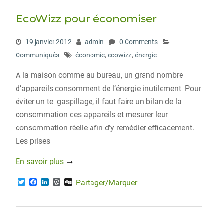
EcoWizz pour économiser
19 janvier 2012
admin
0 Comments
Communiqués
économie
,
ecowizz
,
énergie
À la maison comme au bureau, un grand nombre
d’appareils consomment de l’énergie inutilement. Pour
éviter un tel gaspillage, il faut faire un bilan de la
consommation des appareils et mesurer leur
consommation réelle afin d’y remédier efficacement.
Les prises
En savoir plus
T
F
L
W
D
Partager/Marquer
w
a
i
o
i
i
c
n
r
g
t
e
k
d
g
t
b
e
P