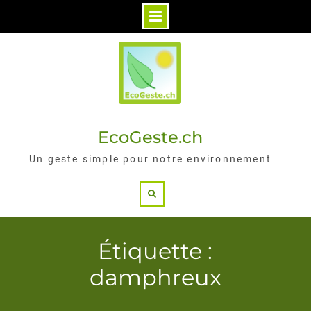
Skip
to
content
EcoGeste.ch
Un geste simple pour notre environnement
Search
Étiquette :
damphreux