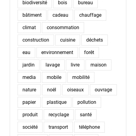
biodiversité
bois
bureau
bâtiment
cadeau
chauffage
climat
consommation
construction
cuisine
déchets
eau
environnement
forêt
jardin
lavage
livre
maison
media
mobile
mobilité
nature
noël
oiseaux
ouvrage
papier
plastique
pollution
produit
recyclage
santé
société
transport
téléphone