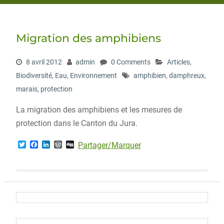
Migration des amphibiens
8 avril 2012
admin
0 Comments
Articles
,
Biodiversité
,
Eau
,
Environnement
amphibien
,
damphreux
,
marais
,
protection
La migration des amphibiens et les mesures de
protection dans le Canton du Jura.
T
F
L
W
D
Partager/Marquer
w
a
i
o
i
i
c
n
r
g
t
e
k
d
g
t
b
e
P
e
o
d
r
r
o
I
e
k
n
s
s