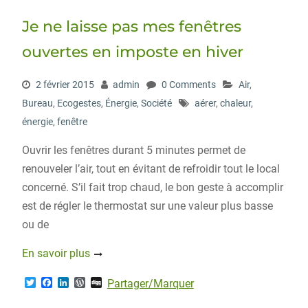
Je ne laisse pas mes fenêtres
ouvertes en imposte en hiver
2 février 2015
admin
0 Comments
Air
,
Bureau
,
Ecogestes
,
Énergie
,
Société
aérer
,
chaleur
,
énergie
,
fenêtre
Ouvrir les fenêtres durant 5 minutes permet de
renouveler l’air, tout en évitant de refroidir tout le local
concerné. S’il fait trop chaud, le bon geste à accomplir
est de régler le thermostat sur une valeur plus basse
ou de
En savoir plus
T
F
L
W
D
Partager/Marquer
w
a
i
o
i
i
c
n
r
g