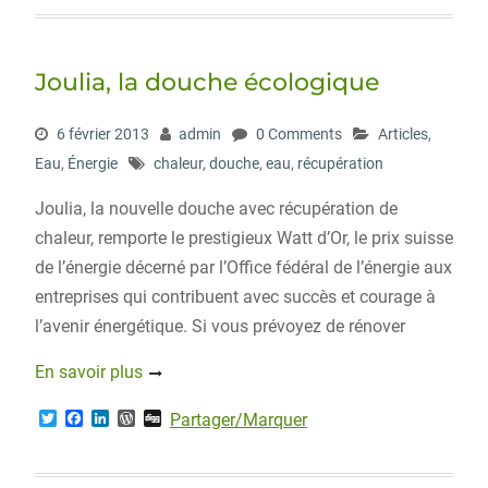
t
e
k
d
g
t
b
e
P
e
o
d
r
r
o
I
e
Joulia, la douche écologique
k
n
s
s
6 février 2013
admin
0 Comments
Articles
,
Eau
,
Énergie
chaleur
,
douche
,
eau
,
récupération
Joulia, la nouvelle douche avec récupération de
chaleur, remporte le prestigieux Watt d’Or, le prix suisse
de l’énergie décerné par l’Office fédéral de l’énergie aux
entreprises qui contribuent avec succès et courage à
l’avenir énergétique. Si vous prévoyez de rénover
En savoir plus
T
F
L
W
D
Partager/Marquer
w
a
i
o
i
i
c
n
r
g
t
e
k
d
g
t
b
e
P