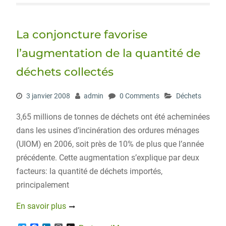
t
e
k
d
g
t
b
e
P
e
o
d
r
r
o
I
e
La conjoncture favorise
k
n
s
s
l’augmentation de la quantité de
déchets collectés
3 janvier 2008
admin
0 Comments
Déchets
3,65 millions de tonnes de déchets ont été acheminées
dans les usines d’incinération des ordures ménages
(UIOM) en 2006, soit près de 10% de plus que l’année
précédente. Cette augmentation s’explique par deux
facteurs: la quantité de déchets importés,
principalement
En savoir plus