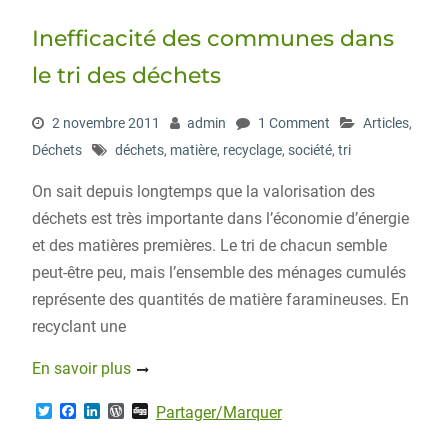
Inefficacité des communes dans
le tri des déchets
2 novembre 2011
admin
1 Comment
Articles
,
Déchets
déchets
,
matière
,
recyclage
,
société
,
tri
On sait depuis longtemps que la valorisation des
déchets est très importante dans l’économie d’énergie
et des matières premières. Le tri de chacun semble
peut-être peu, mais l’ensemble des ménages cumulés
représente des quantités de matière faramineuses. En
recyclant une
En savoir plus
T
F
L
W
D
Partager/Marquer
w
a
i
o
i
i
c
n
r
g