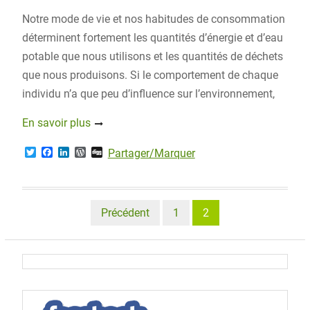
Notre mode de vie et nos habitudes de consommation
déterminent fortement les quantités d’énergie et d’eau
potable que nous utilisons et les quantités de déchets
que nous produisons. Si le comportement de chaque
individu n’a que peu d’influence sur l’environnement,
En savoir plus
T
F
L
W
D
Partager/Marquer
w
a
i
o
i
i
c
n
r
g
t
e
k
d
g
t
b
e
P
e
o
d
r
Navigation
Précédent
1
2
r
o
I
e
k
n
s
des
s
articles