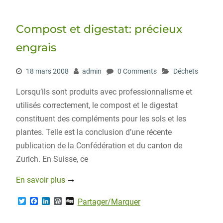
t
b
e
P
e
o
d
r
r
o
I
e
Compost et digestat: précieux
k
n
s
s
engrais
18 mars 2008
admin
0 Comments
Déchets
Lorsqu’ils sont produits avec professionnalisme et
utilisés correctement, le compost et le digestat
constituent des compléments pour les sols et les
plantes. Telle est la conclusion d’une récente
publication de la Confédération et du canton de
Zurich. En Suisse, ce
En savoir plus
T
F
L
W
D
Partager/Marquer
w
a
i
o
i
i
c
n
r
g