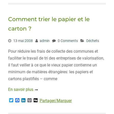
t
e
k
d
g
t
b
e
P
e
o
d
r
r
o
I
e
Comment trier le papier et le
k
n
s
s
carton ?
13 mai 2008
admin
0 Comments
Déchets
Pour réduire les frais de collecte des communes et
faciliter le travail de tri des entreprises de valorisation,
il faut veiller à ce que le vieux papier contienne un
minimum de matières étrangères: les papiers et
cartons plastifiés – comme
En savoir plus
T
F
L
W
D
Partager/Marquer
w
a
i
o
i
i
c
n
r
g
t
e
k
d
g