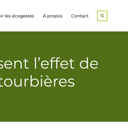
r les écogestes
À propos
Contact
Search
nt l’effet de
tourbières