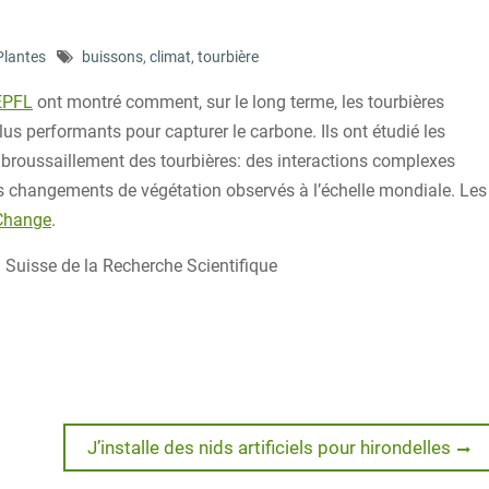
Plantes
buissons
,
climat
,
tourbière
EPFL
ont montré comment, sur le long terme, les tourbières
lus performants pour capturer le carbone. Ils ont étudié les
oussaillement des tourbières: des interactions complexes
es changements de végétation observés à l’échelle mondiale. Les
 Change
.
 Suisse de la Recherche Scientifique
Next
J’installe des nids artificiels pour hirondelles
post: