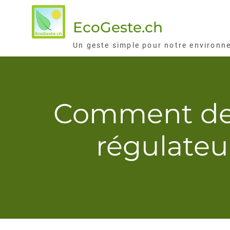
Skip
to
EcoGeste.ch
content
Un geste simple pour notre environn
Comment des 
régulateu