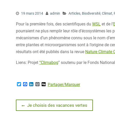
19 mars 2014
admin
Articles
,
Biodiversité
,
Climat
,
Pour la première fois, des scientifiques du
WSL
et de l’
pourraient ne plus remplir leur rôle d’écosystèmes les p
mécanismes d’un phénomène connu sous le nom d’embr
entre plantes et microorganismes sont à l’origine de c
résultats ont été publiés dans la revue
Nature Climate
Liens: Projet
“Climabog
” soutenu par le Fonds National
T
F
L
W
D
Partager/Marquer
w
a
i
o
i
i
c
n
r
g
t
e
k
d
g
t
b
e
P
Navigation
e
o
d
r
Previous
Je choisis des vacances vertes
r
o
I
e
post:
k
n
s