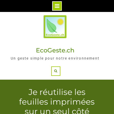
Skip
to
content
EcoGeste.ch
Un geste simple pour notre environnement
Search
Je réutilise les
feuilles imprimées
sur un seul côté