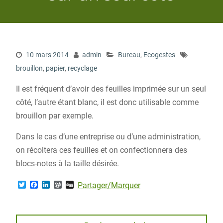
10 mars 2014
admin
Bureau
,
Ecogestes
brouillon
,
papier
,
recyclage
Il est fréquent d’avoir des feuilles imprimée sur un seul
côté, l’autre étant blanc, il est donc utilisable comme
brouillon par exemple.
Dans le cas d’une entreprise ou d’une administration,
on récoltera ces feuilles et on confectionnera des
blocs-notes à la taille désirée.
T
F
L
W
D
Partager/Marquer
w
a
i
o
i
i
c
n
r
g
t
e
k
d
g
t
b
e
P