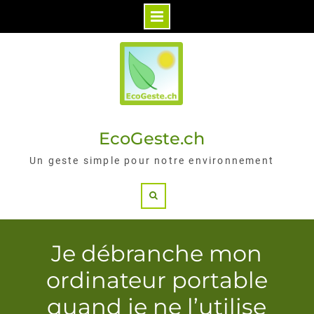
Skip
to
content
EcoGeste.ch
Un geste simple pour notre environnement
Search
Je débranche mon
ordinateur portable
quand je ne l’utilise