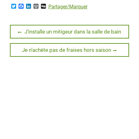
T
F
L
W
D
Partager/Marquer
w
a
i
o
i
i
c
n
r
g
t
e
k
d
g
t
b
e
P
Navigation
e
o
d
r
Previous
J’installe un mitigeur dans la salle de bain
r
o
I
e
post:
de
k
n
s
s
Next
Je n’achète pas de fraises hors saison
l’article
post: