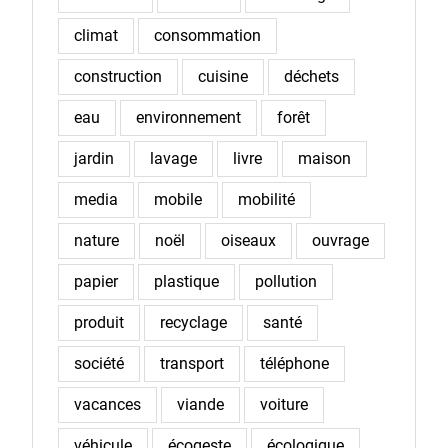
climat
consommation
construction
cuisine
déchets
eau
environnement
forêt
jardin
lavage
livre
maison
media
mobile
mobilité
nature
noël
oiseaux
ouvrage
papier
plastique
pollution
produit
recyclage
santé
société
transport
téléphone
vacances
viande
voiture
véhicule
écogeste
écologique