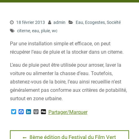
18 février 2013
admin
Eau
,
Ecogestes
,
Société
citerne
,
eau
,
pluie
,
wc
Par une installation simple et efficace, on peut
récupérer l’eau de pluie et la stocker dans un citerne.
L’eau de pluie peut être utilisée pour arroser, laver la
voiture ou alimenter la chasse d’eau. Toutefois,
abstenez-vous de la boire, l’eau ainsi recueillie n’est
généralement pas conforme aux critères de potabilité,
surtout en zone urbaine.
T
F
L
W
D
Partager/Marquer
w
a
i
o
i
i
c
n
r
g
t
e
k
d
g
t
b
e
P
Navigation
e
o
d
r
Previous
8ème édition du Festival du Film Vert