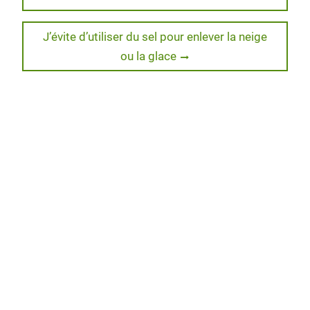
r
o
I
e
post:
de
k
n
s
s
Next
J’évite d’utiliser du sel pour enlever la neige
l’article
post:
ou la glace