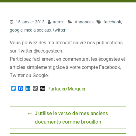
16 janvier 2013
admin
Annonces
facebook
,
google
,
media sociaux
,
twitter
Vous pouvez dès maintenant suivre nos publications
sur Twitter @ecogestech.
Participez facilement en commentant les écogestes et
articles simplement grâce à votre compte Facebook,
Twitter ou Google.
T
F
L
W
D
Partager/Marquer
w
a
i
o
i
i
c
n
r
g
t
e
k
d
g
t
b
e
P
Navigation
e
o
d
r
Previous
J’utilise le verso de mes anciens
r
o
I
e
post:
documents comme brouillon
de
k
n
s
s
l’article