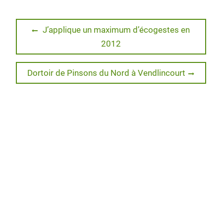
i
c
n
r
g
t
e
k
d
g
t
b
e
P
Navigation
e
o
d
r
Previous
J’applique un maximum d’écogestes en
r
o
I
e
post:
2012
de
k
n
s
s
l’article
Next
Dortoir de Pinsons du Nord à Vendlincourt
post: