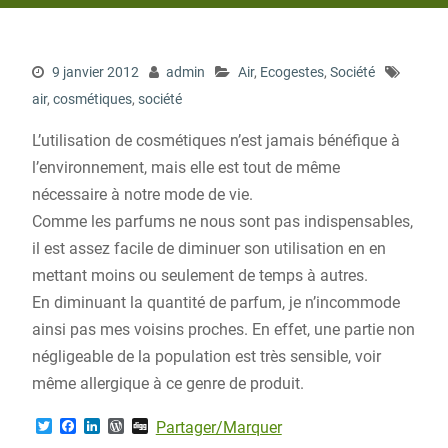
9 janvier 2012
admin
Air
,
Ecogestes
,
Société
air
,
cosmétiques
,
société
L’utilisation de cosmétiques n’est jamais bénéfique à
l’environnement, mais elle est tout de même
nécessaire à notre mode de vie.
Comme les parfums ne nous sont pas indispensables,
il est assez facile de diminuer son utilisation en en
mettant moins ou seulement de temps à autres.
En diminuant la quantité de parfum, je n’incommode
ainsi pas mes voisins proches. En effet, une partie non
négligeable de la population est très sensible, voir
même allergique à ce genre de produit.
T
F
L
W
D
Partager/Marquer
w
a
i
o
i