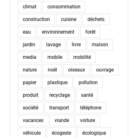
climat
consommation
construction
cuisine
déchets
eau
environnement
forêt
jardin
lavage
livre
maison
media
mobile
mobilité
nature
noël
oiseaux
ouvrage
papier
plastique
pollution
produit
recyclage
santé
société
transport
téléphone
vacances
viande
voiture
véhicule
écogeste
écologique