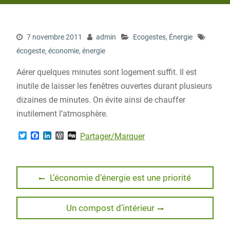
7 novembre 2011
admin
Ecogestes
,
Énergie
écogeste
,
économie
,
énergie
Aérer quelques minutes sont logement suffit. Il est
inutile de laisser les fenêtres ouvertes durant plusieurs
dizaines de minutes. On évite ainsi de chauffer
inutilement l’atmosphère.
T
F
L
W
D
Partager/Marquer
w
a
i
o
i
i
c
n
r
g
t
e
k
d
g
t
b
e
P
Navigation
e
o
d
r
Previous
L’économie d’énergie est une priorité
r
o
I
e
post:
de
k
n
s
s
Next
Un compost d’intérieur
l’article
post: