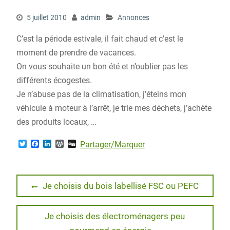
5 juillet 2010
admin
Annonces
C’est la période estivale, il fait chaud et c’est le
moment de prendre de vacances.
On vous souhaite un bon été et n’oublier pas les
différents écogestes.
Je n’abuse pas de la climatisation, j’éteins mon
véhicule à moteur à l’arrêt, je trie mes déchets, j’achète
des produits locaux, …
T
F
L
W
D
Partager/Marquer
w
a
i
o
i
i
c
n
r
g
t
e
k
d
g
t
b
e
P
Navigation
e
o
d
r
Previous
Je choisis du bois labellisé FSC ou PEFC
r
o
I
e
post:
de
k
n
s
s
Next
Je choisis des électroménagers peu
l’article
post: