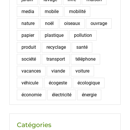
media
mobile
mobilité
nature
noël
oiseaux
ouvrage
papier
plastique
pollution
produit
recyclage
santé
société
transport
téléphone
vacances
viande
voiture
véhicule
écogeste
écologique
économie
électricité
énergie
Catégories