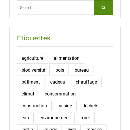
Search
for:
Étiquettes
agriculture
alimentation
biodiversité
bois
bureau
bâtiment
cadeau
chauffage
climat
consommation
construction
cuisine
déchets
eau
environnement
forêt
jardin
lavage
livre
maison